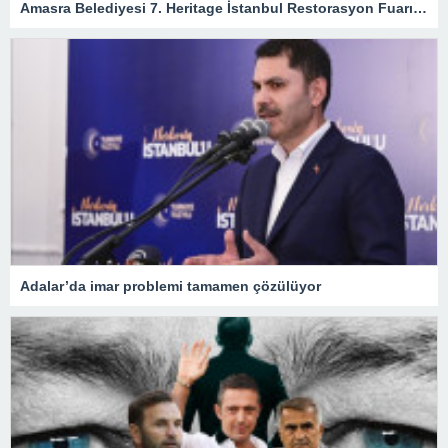
Amasra Belediyesi 7. Heritage İstanbul Restorasyon Fuarı’na katıldı – Siyaset
Adalar’da imar problemi tamamen çözülüyor