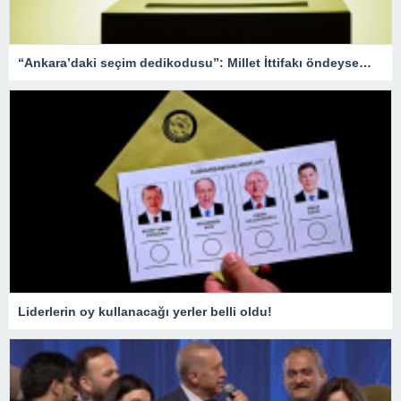
“Ankara’daki seçim dedikodusu”: Millet İttifakı öndeyse…
Liderlerin oy kullanacağı yerler belli oldu!