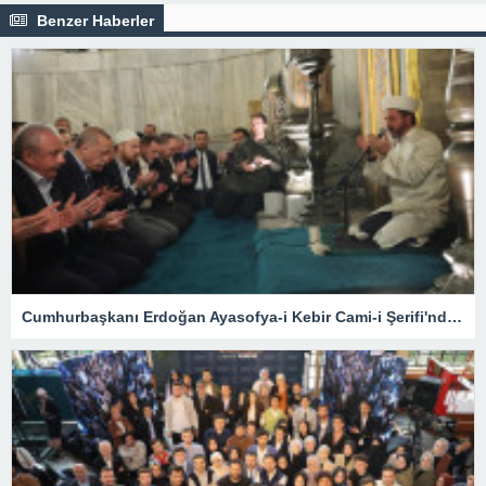
Benzer Haberler
Cumhurbaşkanı Erdoğan Ayasofya-i Kebir Cami-i Şerifi'nde namaz kıldı, Kur'an okudu