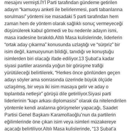
mesajını vermişti.İYİ Parti tarafından gündeme getirilen
adayın “kamuoyu anketi ile belirlenmesi, parti tabanlarına
sorulması” yöntemi ise masadaki 5 parti tarafından hem
zaman hem de yöntem olarak sağlıklı sonuç vermeyeceği
düşünülerek kabul görmedi ve bu nedenle adayın ismi,
masa iradesine bırakıldı.Altılı Masa kulislerinde, liderlerin
“ortak aday çıkarma” konusunda uzlaştığı ve “sürpriz” bir
isim değil, kamuoyunun bildiği, tanıdığı ve konuştuğu
isimlerden biri olacağı ifade ediliyor.13 Şubat’a kadar
siyasi partiler arasında yoğun bir görüşme trafiği
yürütüleceği belirtilerek, “Herkes önce gönlünden geçen
adayı söyler ama sonrasında üzerinde büyük ölçüde
uzlaşılmış, bir veya iki isim masaya gelir ve aday o
toplantıda netleşir” görüşü dile getiriliyor.Siyasi parti
liderlerinin “kapı arkası diplomasisi” olarak da nitelendirilen
yöntemle kendi aralarına görüşmeler yapacağı, Saadet
Partisi Genel Başkanı Karamollaoğlu’nun da partilerin
eğilimlerinde öne çıkan isim veya isimleri müzakereye
açacağı belirtiliyor.Altılı Masa kulislerinde, “13 Şubat’a