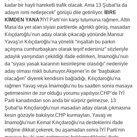
kadar bir hayli hareketli trafik olacak. Ama 13 Şubat’ta da
adayın ismi netleşecek” görüşü dile getiriliyor.
İBRE
KİMDEN YANA?
İYİ Parti’nin karşı tutumuna rağmen, Altılı
Masa’da yer alan siyasi partilerde ağırlıklı görüş, masadan
Kılıçdaroğlu’nun aday olarak çıkacağı yönünde.Mansur
Yavaş’ın Kılıçdaroğlu’na yönelik “inşallah bu parkın
açılışına cumhurbaşkanı olarak teşrif edersiniz” sözleriyle
adaylık yarışından çekildiği ifade edilirken, İmamoğlu’nun
da “siyasi yasak kararının kesinleşme olasılığı” nedeniyle
aday olması riskli bulunuyor.Akşener’in de “başbakan
olacağım” diyerek kendisini bağladığı, Kılıçdaroğlu’na
rağmen Yavaş veya İmamoğlu’nu bu saatten sonra masaya
getirmesinin de zor olduğu yorumu yapılıyor.CHP’de İYİ
Parti kanadından son anda bir sürpriz gelmezse, 13
Şubat’ta Kılıçdaroğlu’nun masadan aday olarak çıkmasına
kesin gözüyle bakılıyor.CHP kurmayları, Yavaş ve
İmamoğlu’nun Kemal Kılıçdaroğlu’na desteklerini ifade
ettiğine dikkat çekerek, bu aşamadan sonra İYİ Parti’nin