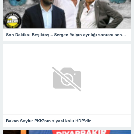
Son Dakika: Beşiktaş – Sergen Yalçın ayrılığı sonrası senaryolar! Fenerbahçe, Okan Buruk, Şenol Güneş…
Bakan Soylu: PKK’nın siyasi kolu HDP’dir