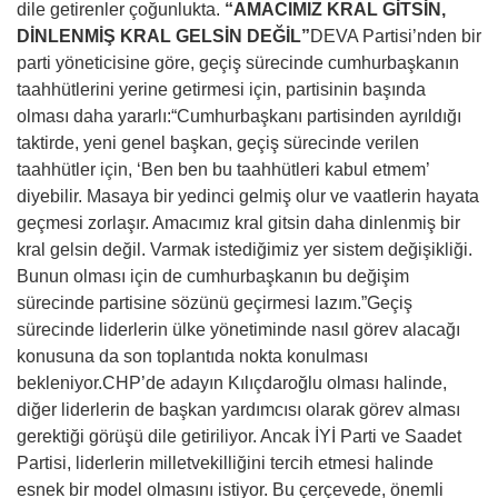
dile getirenler çoğunlukta.
“AMACIMIZ KRAL GİTSİN,
DİNLENMİŞ KRAL GELSİN DEĞİL”
DEVA Partisi’nden bir
parti yöneticisine göre, geçiş sürecinde cumhurbaşkanın
taahhütlerini yerine getirmesi için, partisinin başında
olması daha yararlı:“Cumhurbaşkanı partisinden ayrıldığı
taktirde, yeni genel başkan, geçiş sürecinde verilen
taahhütler için, ‘Ben ben bu taahhütleri kabul etmem’
diyebilir. Masaya bir yedinci gelmiş olur ve vaatlerin hayata
geçmesi zorlaşır. Amacımız kral gitsin daha dinlenmiş bir
kral gelsin değil. Varmak istediğimiz yer sistem değişikliği.
Bunun olması için de cumhurbaşkanın bu değişim
sürecinde partisine sözünü geçirmesi lazım.”Geçiş
sürecinde liderlerin ülke yönetiminde nasıl görev alacağı
konusuna da son toplantıda nokta konulması
bekleniyor.CHP’de adayın Kılıçdaroğlu olması halinde,
diğer liderlerin de başkan yardımcısı olarak görev alması
gerektiği görüşü dile getiriliyor. Ancak İYİ Parti ve Saadet
Partisi, liderlerin milletvekilliğini tercih etmesi halinde
esnek bir model olmasını istiyor. Bu çerçevede, önemli