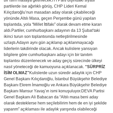
bir isim masaya getirilecek.İYİ Parti dışındaki siyasi
partilerde ise ağırlıklı görüş, CHP Lideri Kemal
Kılıçdaroğlu’nun masadan aday olarak çıkabileceği
yönünde.Altılı Masa, geçen Perşembe günü yapılan
toplantıda, yola “Millet İttifakı” olarak devam etme kararı
aldı.Partiler, cumhurbaşkanı adayının da 13 Şubat’taki
ikinci turun son toplantısında netleştirilmesinde
uzlaştı.Adayın aynı gün açıklanıp açıklanmayacağı
liderlerin takdirinde olacak. Ancak kulislere yansıyan
bilgilere göre cumhurbaşkanı adayı için bir tanıtım
toplantısı düzenlenecek ve aday geçiş sürecinde ülkeyi
nasıl yöneteceği de kamuoyuna açıklanacak.
“SÜRPRİZ
İSİM OLMAZ”
Kulislerde uzun süredir adaylık için CHP
Genel Başkanı Kılıçdaroğlu, İstanbul Büyükşehir Belediye
Başkanı Ekrem İmamoğlu ve Ankara Büyükşehir Belediye
Başkanı Mansur Yavaş’ın ismi konuşuluyor.DEVA Partisi
Genel Başkanı Ali Babacan da “Altılı masa beni aday
olarak desteklerse hem seçilebilirim hem de en iyi şekilde
yaparım” açıklaması ile adaylık yarışında olabileceği