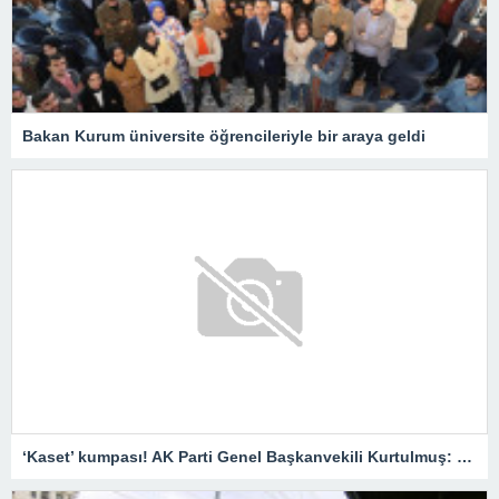
Bakan Kurum üniversite öğrencileriyle bir araya geldi
‘Kaset’ kumpası! AK Parti Genel Başkanvekili Kurtulmuş: Savcılar harekete geçmeli