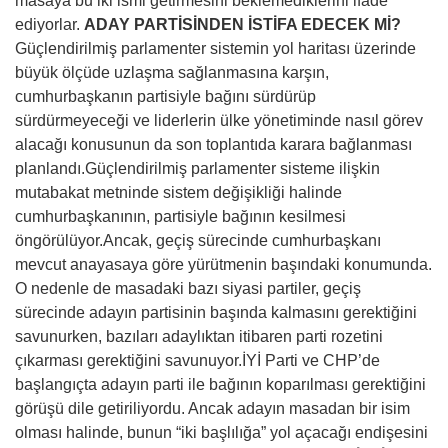
masaya bu iki ismi getirmesini beklemediklerini ifade
ediyorlar.
ADAY PARTİSİNDEN İSTİFA EDECEK Mİ?
Güçlendirilmiş parlamenter sistemin yol haritası üzerinde
büyük ölçüde uzlaşma sağlanmasına karşın,
cumhurbaşkanın partisiyle bağını sürdürüp
sürdürmeyeceği ve liderlerin ülke yönetiminde nasıl görev
alacağı konusunun da son toplantıda karara bağlanması
planlandı.Güçlendirilmiş parlamenter sisteme ilişkin
mutabakat metninde sistem değişikliği halinde
cumhurbaşkanının, partisiyle bağının kesilmesi
öngörülüyor.Ancak, geçiş sürecinde cumhurbaşkanı
mevcut anayasaya göre yürütmenin başındaki konumunda.
O nedenle de masadaki bazı siyasi partiler, geçiş
sürecinde adayın partisinin başında kalmasını gerektiğini
savunurken, bazıları adaylıktan itibaren parti rozetini
çıkarması gerektiğini savunuyor.İYİ Parti ve CHP’de
başlangıçta adayın parti ile bağının koparılması gerektiğini
görüşü dile getiriliyordu. Ancak adayın masadan bir isim
olması halinde, bunun “iki başlılığa” yol açacağı endişesini