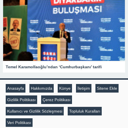
Temel Karamollaoğlu’ndan ‘Cumhurbaşkanı’ tarifi
Anasayfa
Hakkımızda
Künye
İletişim
Sitene Ekle
Gizlilik Politikası
Çerez Politikası
Kullanıcı ve Gizlilik Sözleşmesi
Topluluk Kuralları
Veri Politikası