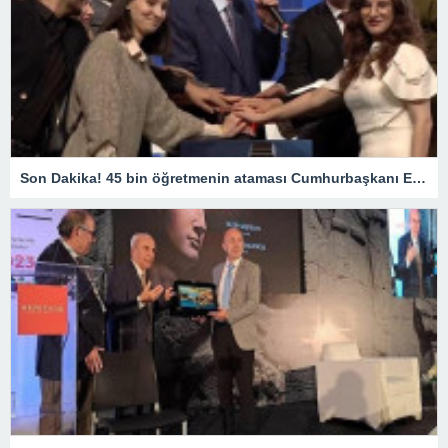
Son Dakika! 45 bin öğretmenin ataması Cumhurbaşkanı Erdoğan’ın katıldığı törenle gerçekleşti