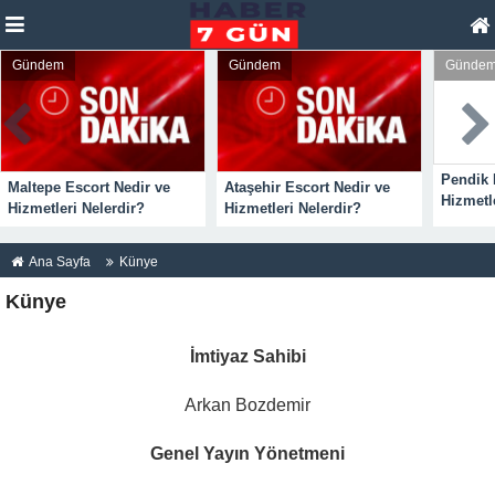
Gündem
Gündem
Günde
Pendik 
Maltepe Escort Nedir ve
Ataşehir Escort Nedir ve
Hizmetl
Hizmetleri Nelerdir?
Hizmetleri Nelerdir?
Ana Sayfa
Künye
Künye
İmtiyaz Sahibi
Arkan Bozdemir
Genel Yayın Yönetmeni