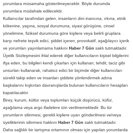
yorumlara müsamaha gösterilmeyecektir. Böyle durumda
yorumlara müdahale edilecektir.
Kullanıcılar tarafından gelen, insanların dini inancına, ırkına, etnik
kökenine, yaşına, sosyal durumuna, siyasi görüşüne, cinsel
yönelimine, fiziksel durumuna göre kişilere veya belirli gruplara
karşı nefrete teşvik edici, şiddet içeren, provokatif, aşağılayıcı içerik
ve yorumları yayınlamama hakkını
Haber 7 Gün
saklı tutmaktadır.
Üyelik Sözleşmesini ihlal ederek diğer kullanıcıların kişisel bilgilerini
ifşa eden, bu bilgileri kendi çıkarları için kullanan; tehdit, taciz gibi
unsurları kullanarak, rahatsız edici bir biçimde diğer kullanıcıları
sürekli takip eden ve insanları şiddete yönlendirmek adına
başkalarını kışkırtan davranışlarda bulunan kullanıcıların hesapları
kapatılacaktır.
Birey, kurum, kültür veya toplumları küçük düşürücü, küfür,
aşağılama veya argo ifadelere izin verilmemektedir. Bu tür
yorumların silinmesi, gerekli kişilere uyarı gönderilmesi ve/veya
üyeliklerinin silinmesi hakkını
Haber 7 Gün
saklı tutmaktadır.
Daha sağlıklı bir tartışma ortamının olması için yapılan yorumlarda