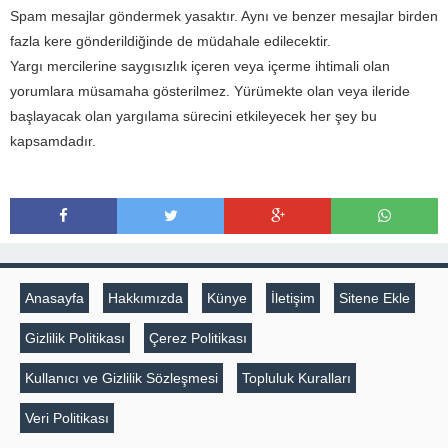
Spam mesajlar göndermek yasaktır. Aynı ve benzer mesajlar birden
fazla kere gönderildiğinde de müdahale edilecektir.
Yargı mercilerine saygısızlık içeren veya içerme ihtimali olan
yorumlara müsamaha gösterilmez. Yürümekte olan veya ileride
başlayacak olan yargılama sürecini etkileyecek her şey bu
kapsamdadır.
Anasayfa
Hakkımızda
Künye
İletişim
Sitene Ekle
Gizlilik Politikası
Çerez Politikası
Kullanıcı ve Gizlilik Sözleşmesi
Topluluk Kuralları
Veri Politikası