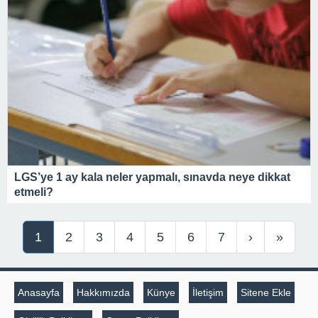
LGS’ye 1 ay kala neler yapmalı, sınavda neye dikkat
etmeli?
1
2
3
4
5
6
7
›
»
Anasayfa
Hakkımızda
Künye
İletişim
Sitene Ekle