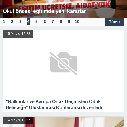
Okul öncesi eğitimde yeni kararlar
1
2
3
4
5
6
7
8
9
10
Tümü
15 Mayıs, 12:28
“Balkanlar ve Avrupa Ortak Geçmişten Ortak
Geleceğe” Uluslararası Konferansı düzenledi
14 Mayıs, 12:27