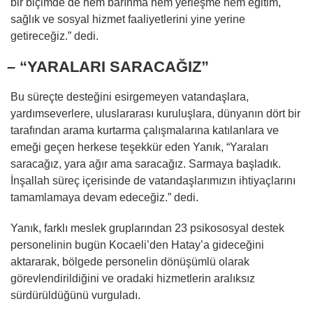
bir biçimde de hem barınma hem yerleşme hem eğitim,
sağlık ve sosyal hizmet faaliyetlerini yine yerine
getireceğiz.” dedi.
– “YARALARI SARACAĞIZ”
Bu süreçte desteğini esirgemeyen vatandaşlara,
yardımseverlere, uluslararası kuruluşlara, dünyanın dört bir
tarafından arama kurtarma çalışmalarına katılanlara ve
emeği geçen herkese teşekkür eden Yanık, “Yaraları
saracağız, yara ağır ama saracağız. Sarmaya başladık.
İnşallah süreç içerisinde de vatandaşlarımızın ihtiyaçlarını
tamamlamaya devam edeceğiz.” dedi.
Yanık, farklı meslek gruplarından 23 psikososyal destek
personelinin bugün Kocaeli’den Hatay’a gideceğini
aktararak, bölgede personelin dönüşümlü olarak
görevlendirildiğini ve oradaki hizmetlerin aralıksız
sürdürüldüğünü vurguladı.