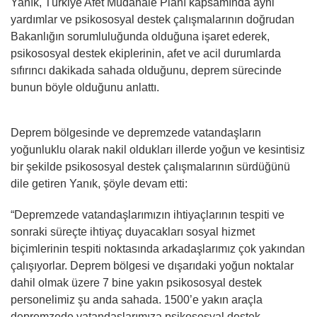
Yanık, Türkiye Afet Müdahale Planı kapsamında ayni
yardımlar ve psikososyal destek çalışmalarının doğrudan
Bakanlığın sorumluluğunda olduğuna işaret ederek,
psikososyal destek ekiplerinin, afet ve acil durumlarda
sıfırıncı dakikada sahada olduğunu, deprem sürecinde
bunun böyle olduğunu anlattı.
Deprem bölgesinde ve depremzede vatandaşların
yoğunluklu olarak nakil oldukları illerde yoğun ve kesintisiz
bir şekilde psikososyal destek çalışmalarının sürdüğünü
dile getiren Yanık, şöyle devam etti:
“Depremzede vatandaşlarımızın ihtiyaçlarının tespiti ve
sonraki süreçte ihtiyaç duyacakları sosyal hizmet
biçimlerinin tespiti noktasında arkadaşlarımız çok yakından
çalışıyorlar. Deprem bölgesi ve dışarıdaki yoğun noktalar
dahil olmak üzere 7 bine yakın psikososyal destek
personelimiz şu anda sahada. 1500’e yakın araçla
depremzede vatandaşlarımıza psikososyal destek