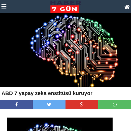
ABD 7 yapay zeka enstitüsü kuruyor