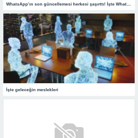
WhatsApp’ın son güncellemesi herkesi şaşırttı! İşte WhatsApp’tan şikayet etme özelliği
İşte geleceğin meslekleri