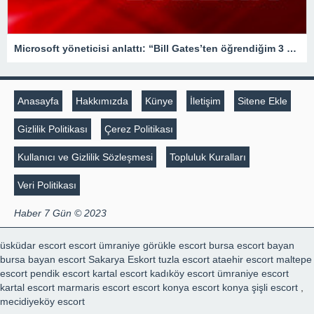
Microsoft yöneticisi anlattı: “Bill Gates’ten öğrendiğim 3 önemli kariyer dersi”
Anasayfa
Hakkımızda
Künye
İletişim
Sitene Ekle
Gizlilik Politikası
Çerez Politikası
Kullanıcı ve Gizlilik Sözleşmesi
Topluluk Kuralları
Veri Politikası
Haber 7 Gün © 2023
üsküdar escort
escort ümraniye
görükle escort
bursa escort bayan
bursa bayan escort
Sakarya Eskort
tuzla escort
ataehir escort
maltepe
escort
pendik escort
kartal escort
kadıköy escort
ümraniye escort
kartal escort
marmaris escort
escort konya
escort konya
şişli escort
,
mecidiyeköy escort