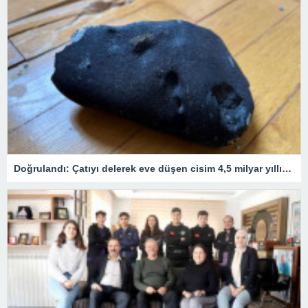
Doğrulandı: Çatıyı delerek eve düşen cisim 4,5 milyar yıllık bir göktaşı!