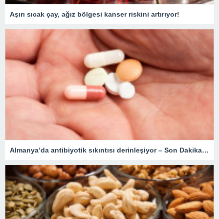
Aşırı sıcak çay, ağız bölgesi kanser riskini artırıyor!
Almanya’da antibiyotik sıkıntısı derinleşiyor – Son Dakika Dünya Haberleri