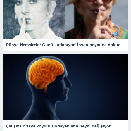
Dünya Hemşireler Günü kutlanıyor! İnsan hayatına dokunuşlarına dikkat çekildi
Çalışma ortaya koydu! Horlayanların beyni değişiyor