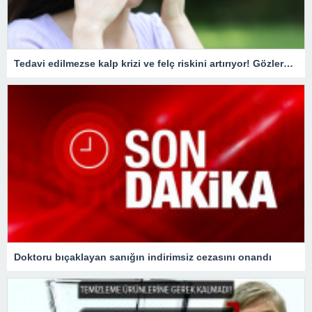
Tedavi edilmezse kalp krizi ve felç riskini artırıyor! Gözlerde görülen bu belirtiye dikkat
Doktoru bıçaklayan sanığın indirimsiz cezasını onandı