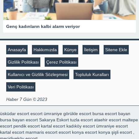
Genç kadınların kalbi alarm veriyor
Anasayfa
Hakkımızda
Künye
İletişim
Sitene Ekle
Gizlilik Politikası
Çerez Politikası
Kullanıcı ve Gizlilik Sözleşmesi
Topluluk Kuralları
Veri Politikası
Haber 7 Gün © 2023
üsküdar escort
escort ümraniye
görükle escort
bursa escort bayan
bursa bayan escort
Sakarya Eskort
tuzla escort
ataehir escort
maltepe
escort
pendik escort
kartal escort
kadıköy escort
ümraniye escort
kartal escort
marmaris escort
escort konya
escort konya
şişli escort
,
mecidiyeköy escort