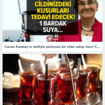
Canan Karatay’ın tarifiyle pürüzsüz bir cilde sahip olun! Cilt temizleme ürünlerine gerek kalmadı! 1 bardak suya…