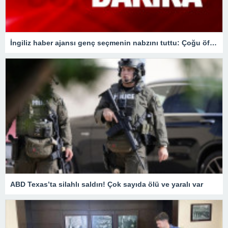
İngiliz haber ajansı genç seçmenin nabzını tuttu: Çoğu öfkesini dindirmek için sandığa gidiyor
ABD Texas’ta silahlı saldırı! Çok sayıda ölü ve yaralı var