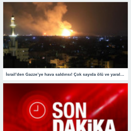
İsrail’den Gazze’ye hava saldırısı! Çok sayıda ölü ve yaralı var