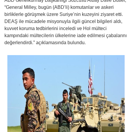
ABD Genelkurmay Başkanlığı Sözcüsü Albay Dave Butler,
“General Milley, bugün (ABD’li) komutanlar ve askeri
birliklerle görüşmek üzere Suriye’nin kuzeyini ziyaret etti.
DEAŞ ile mücadele misyonuyla ilgili güncel bilgileri aldı,
kuvvet koruma tedbirlerini inceledi ve Hol mülteci
kampındaki mültecilerin ülkelerine iade edilmesi çabalarını
değerlendirdi.” açıklamasında bulundu.