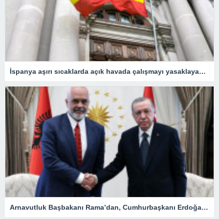
İspanya aşırı sıcaklarda açık havada çalışmayı yasaklayacak
Arnavutluk Başbakanı Rama’dan, Cumhurbaşkanı Erdoğan’a destek mesajı