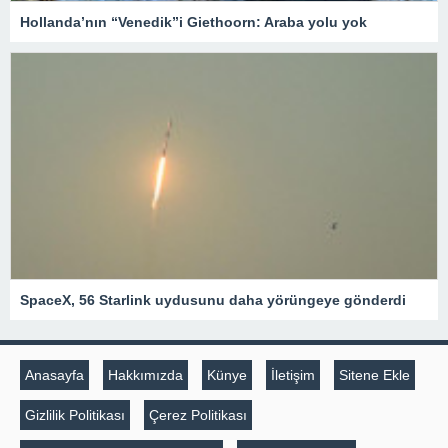
Hollanda’nın “Venedik”i Giethoorn: Araba yolu yok
SpaceX, 56 Starlink uydusunu daha yörüngeye gönderdi
Anasayfa
Hakkımızda
Künye
İletişim
Sitene Ekle
Gizlilik Politikası
Çerez Politikası