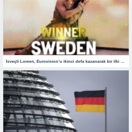
İsveçli Loreen, Eurovision’u ikinci defa kazanarak bir ilki gerçekleştirdi