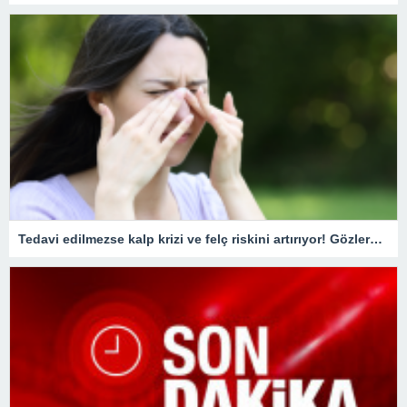
Tedavi edilmezse kalp krizi ve felç riskini artırıyor! Gözlerde görülen bu belirtiye dikkat