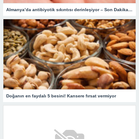
Almanya’da antibiyotik sıkıntısı derinleşiyor – Son Dakika Dünya Haberleri
Doğanın en faydalı 5 besini! Kansere fırsat vermiyor