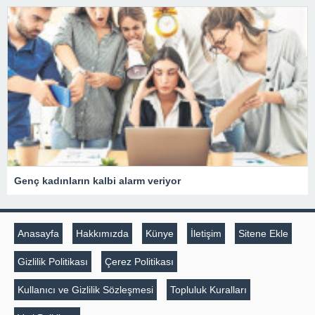
Genç kadınların kalbi alarm veriyor
Anasayfa
Hakkımızda
Künye
İletişim
Sitene Ekle
Gizlilik Politikası
Çerez Politikası
Kullanıcı ve Gizlilik Sözleşmesi
Topluluk Kuralları