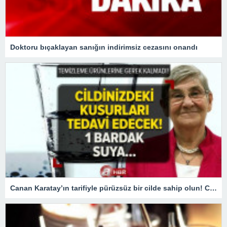
Doktoru bıçaklayan sanığın indirimsiz cezasını onandı
Canan Karatay’ın tarifiyle pürüzsüz bir cilde sahip olun! Cilt temizleme ürünlerine gerek kalmadı! 1 bardak suya…