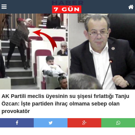
AK Partili meclis üyesinin su şişesi fırlattığı Tanju
Özcan: İşte partiden ihraç olmama sebep olan
provokatör