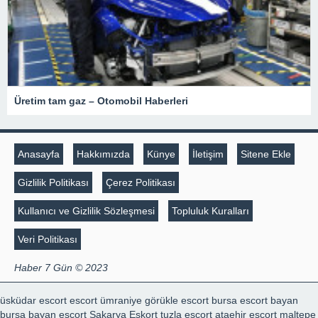
Üretim tam gaz – Otomobil Haberleri
Anasayfa
Hakkımızda
Künye
İletişim
Sitene Ekle
Gizlilik Politikası
Çerez Politikası
Kullanıcı ve Gizlilik Sözleşmesi
Topluluk Kuralları
Veri Politikası
Haber 7 Gün © 2023
üsküdar escort
escort ümraniye
görükle escort
bursa escort bayan
bursa bayan escort
Sakarya Eskort
tuzla escort
ataehir escort
maltepe