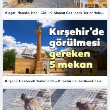
Alaçatı Nerede, Nasıl Gidilir? Alaçatı Gezilecek Yerler Nelerdir?
Kırşehir Gezilecek Yerler 2023 – Kırşehir’de Gezilecek Tarihi Turistik Yerler, En Güzel Doğal Mekanlar ve Müzeler Listesi