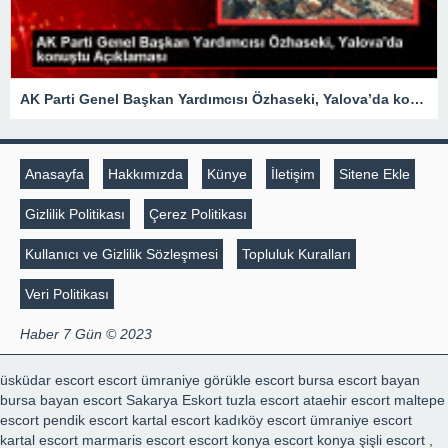
AK Parti Genel Başkan Yardımcısı Özhaseki, Yalova’da konuştu Açıklaması
Anasayfa
Hakkımızda
Künye
İletişim
Sitene Ekle
Gizlilik Politikası
Çerez Politikası
Kullanıcı ve Gizlilik Sözleşmesi
Topluluk Kuralları
Veri Politikası
Haber 7 Gün © 2023
üsküdar escort
escort ümraniye
görükle escort
bursa escort bayan
bursa bayan escort
Sakarya Eskort
tuzla escort
ataehir escort
maltepe
escort
pendik escort
kartal escort
kadıköy escort
ümraniye escort
kartal escort
marmaris escort
escort konya
escort konya
şişli escort
,