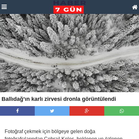
Ballıdağ’ın karlı zirvesi dronla görüntülendi
Fotoğraf çekmek için bölgeye gelen doğa
fotoğrafçılarından Cebrail Keleş, beklenen ve özlenen