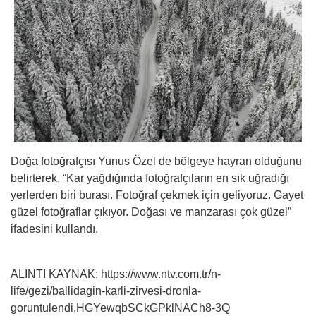
Doğa fotoğrafçısı Yunus Özel de bölgeye hayran olduğunu
belirterek, “Kar yağdığında fotoğrafçıların en sık uğradığı
yerlerden biri burası. Fotoğraf çekmek için geliyoruz. Gayet
güzel fotoğraflar çıkıyor. Doğası ve manzarası çok güzel”
ifadesini kullandı.
ALINTI KAYNAK: https://www.ntv.com.tr/n-
life/gezi/ballidagin-karli-zirvesi-dronla-
goruntulendi,HGYewqbSCkGPklNACh8-3Q