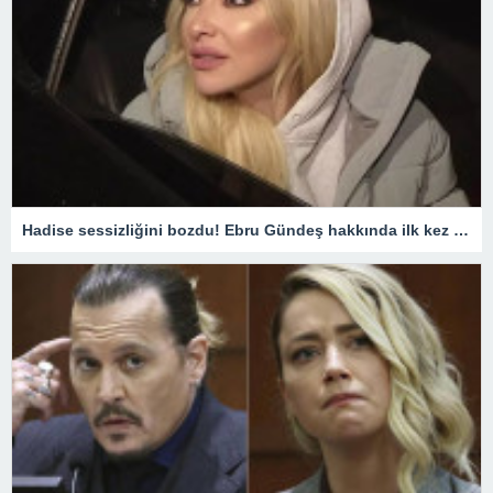
Hadise sessizliğini bozdu! Ebru Gündeş hakkında ilk kez konuştu