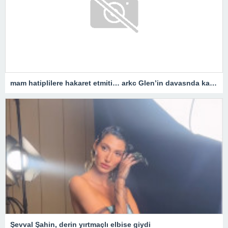
mam hatiplilere hakaret etmiti… arkc Glen’in davasnda karar belli oldu
Şevval Şahin, derin yırtmaçlı elbise giydi