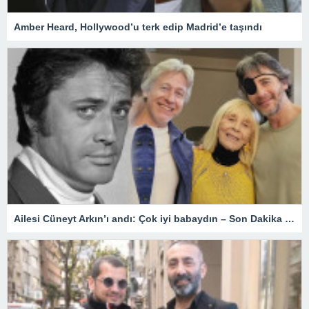
Amber Heard, Hollywood’u terk edip Madrid’e taşındı
Ailesi Cüneyt Arkın’ı andı: Çok iyi babaydın – Son Dakika Magazin Haberleri