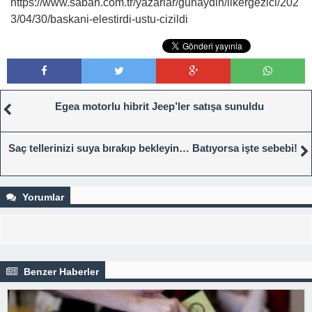
https://www.sabah.com.tr/yazarlar/gunaydin/ilkergezici/202
3/04/30/baskani-elestirdi-ustu-cizildi
Egea motorlu hibrit Jeep’ler satışa sunuldu
Saç tellerinizi suya bırakıp bekleyin… Batıyorsa işte sebebi!
Yorumlar
Benzer Haberler