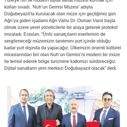
Türkiye’nin ilk modern dijital sanat müzesi kurmak için
kolları sıvadı. ‘Nuh’un Gemisi Müzesi’ adıyla
Doğubeyazıt’ta kurulacak olan müze için geçtiğimiz gün
Ağrı’ya giden işadamı Ağrı Valisi Dr. Osman Varol başta
olmak üzere yerel yöneticilerle bir araya gelerek protokol
imzaladı. Eraslan, “Ünlü sanatçıların eserlerinin de
sergileneceği müzemizin tanıtımını yurt içinde olduğu
kadar yurt dışında da yapacağız. Ülkemizin önemli kültürel
miraslarından biri olan Nuh’un Gemisi’ni modern bir müze
ile temsil ederek bölge turizmine katkımızı sürdüreceğiz.
Dijital sanatların yeni merkezi Doğubayazıt olacak” dedi.