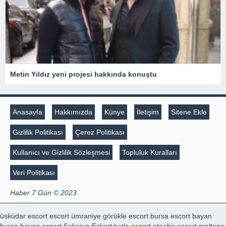
Metin Yıldız yeni projesi hakkında konuştu
Anasayfa
Hakkımızda
Künye
İletişim
Sitene Ekle
Gizlilik Politikası
Çerez Politikası
Kullanıcı ve Gizlilik Sözleşmesi
Topluluk Kuralları
Veri Politikası
Haber 7 Gün © 2023
üsküdar escort
escort ümraniye
görükle escort
bursa escort bayan
bursa bayan escort
Sakarya Eskort
tuzla escort
ataehir escort
maltepe