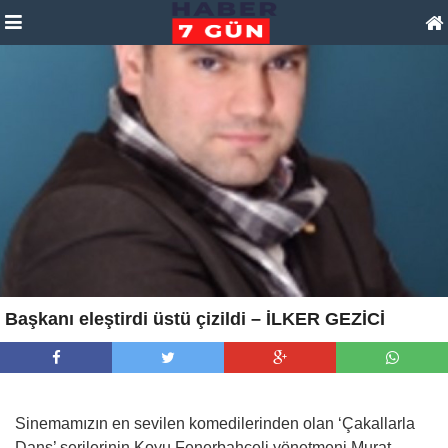
Başkanı eleştirdi üstü çizildi – İLKER GEZİCİ
Sinemamızın en sevilen komedilerinden olan ‘Çakallarla
Dans’ serilerinin Koyu Fenerbahçeli yönetmeni Murat