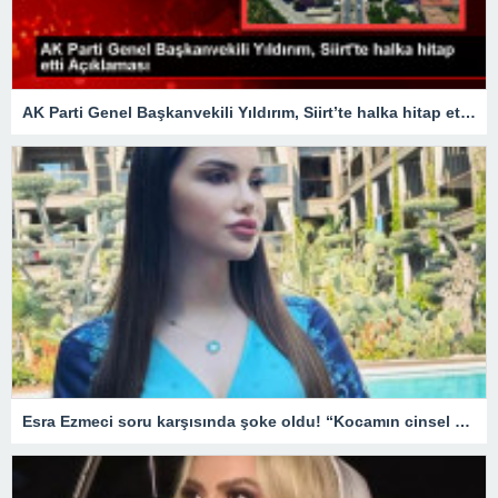
AK Parti Genel Başkanvekili Yıldırım, Siirt’te halka hitap etti Açıklaması
Esra Ezmeci soru karşısında şoke oldu! “Kocamın cinsel organı küçük tuzlu suyla…”