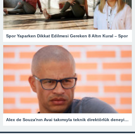
Spor Yaparken Dikkat Edilmesi Gereken 8 Altın Kural – Spor
Alex de Souza'nın Avai takımıyla teknik direktörlük deneyimi kısa sürdü