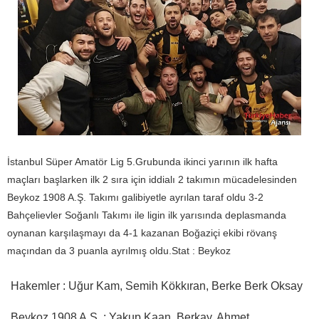
İstanbul Süper Amatör Lig 5.Grubunda ikinci yarının ilk hafta
maçları başlarken ilk 2 sıra için iddialı 2 takımın mücadelesinden
Beykoz 1908 A.Ş. Takımı galibiyetle ayrılan taraf oldu 3-2
Bahçelievler Soğanlı Takımı ile ligin ilk yarısında deplasmanda
oynanan karşılaşmayı da 4-1 kazanan Boğaziçi ekibi rövanş
maçından da 3 puanla ayrılmış oldu.Stat : Beykoz
Hakemler : Uğur Kam, Semih Kökkıran, Berke Berk Oksay
Beykoz 1908 A.Ş. : Yakup Kaan, Berkay, Ahmet