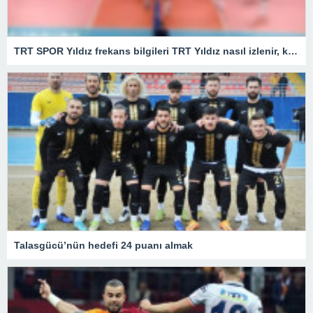
TRT SPOR Yıldız frekans bilgileri TRT Yıldız nasıl izlenir, kaçıncı kanalda?
Talasgücü’nün hedefi 24 puanı almak