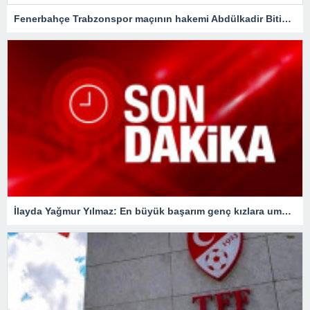
Fenerbahçe Trabzonspor maçının hakemi Abdülkadir Bitigen oldu!Spor Toto Süper Lig
İlayda Yağmur Yılmaz: En büyük başarım genç kızlara umut olmak