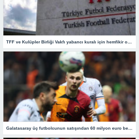
TFF ve Kulüpler Birliği Vakfı yabancı kuralı için hemfikir oldu! Kritik toplantıdan önemli kararlar çıktı
Galatasaray üç futbolcunun satışından 60 milyon euro bekliyor