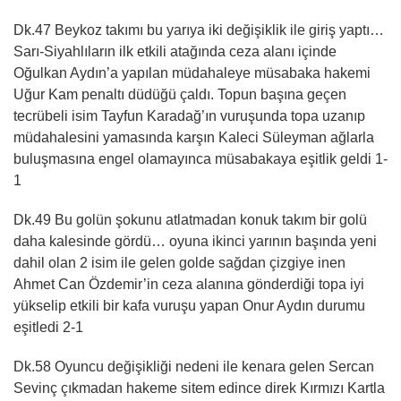
Dk.47 Beykoz takımı bu yarıya iki değişiklik ile giriş yaptı…
Sarı-Siyahlıların ilk etkili atağında ceza alanı içinde
Oğulkan Aydın’a yapılan müdahaleye müsabaka hakemi
Uğur Kam penaltı düdüğü çaldı. Topun başına geçen
tecrübeli isim Tayfun Karadağ’ın vuruşunda topa uzanıp
müdahalesini yamasında karşın Kaleci Süleyman ağlarla
buluşmasına engel olamayınca müsabakaya eşitlik geldi 1-
1
Dk.49 Bu golün şokunu atlatmadan konuk takım bir golü
daha kalesinde gördü… oyuna ikinci yarının başında yeni
dahil olan 2 isim ile gelen golde sağdan çizgiye inen
Ahmet Can Özdemir’in ceza alanına gönderdiği topa iyi
yükselip etkili bir kafa vuruşu yapan Onur Aydın durumu
eşitledi 2-1
Dk.58 Oyuncu değişikliği nedeni ile kenara gelen Sercan
Sevinç çıkmadan hakeme sitem edince direk Kırmızı Kartla