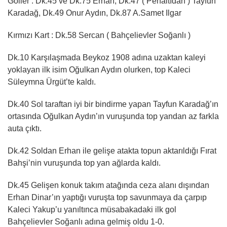
Goller : Dk.45 ve Dk.75 Erhan, Dk.47 ( Penaltıdan ) Tayfun
Karadağ, Dk.49 Onur Aydın, Dk.87 A.Samet Ilgar
Kırmızı Kart : Dk.58 Sercan ( Bahçelievler Soğanlı )
Dk.10 Karşılaşmada Beykoz 1908 adına uzaktan kaleyi
yoklayan ilk isim Oğulkan Aydın olurken, top Kaleci
Süleymna Ürgüt’te kaldı.
Dk.40 Sol taraftan iyi bir bindirme yapan Tayfun Karadağ’ın
ortasında Oğulkan Aydın’ın vuruşunda top yandan az farkla
auta çıktı.
Dk.42 Soldan Erhan ile gelişe atakta topun aktarıldığı Fırat
Bahşi’nin vuruşunda top yan ağlarda kaldı.
Dk.45 Gelişen konuk takım atağında ceza alanı dışından
Erhan Dinar’ın yaptığı vuruşta top savunmaya da çarpıp
Kaleci Yakup’u yanıltınca müsabakadaki ilk gol
Bahçelievler Soğanlı adına gelmiş oldu 1-0.