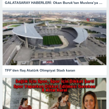
GALATASARAY HABERLERİ: Okan Buruk’tan Muslera’ya özel görev
TFF’den flaş Atatürk Olimpiyat Stadı kararı