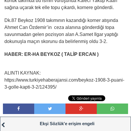
konuk takımda bu ismin vuruşunda Kaleci Yakup Kaan
sağına uçarak tek elle topu çıkardı, kornere gönderdi.
Dk.87 Beykoz 1908 takımının kazandığı korner atışında
Ahmet Can Özdemir’in ceza alanına gönderdiği topa
savunmadan gelen pozisyon alan A.Samet Ilgar yaptığı
dokunuşla maçın skorunu da belirlenmiş oldu 3-2.
HABER: ER-HA BEYKOZ ( TALİP ERCAN )
ALINTI KAYNAK:
https://www.turkiyehaberajansi.com/beykoz-1908-3-puani-
3-golle-kapti-3-2/124395/
Ekşi Sözlük'e erişim engeli