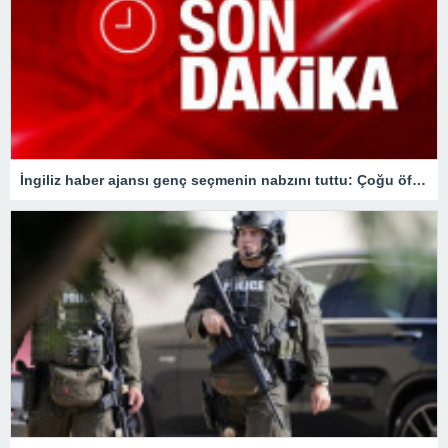
İngiliz haber ajansı genç seçmenin nabzını tuttu: Çoğu öfkesini dindirmek için sandığa gidiyor