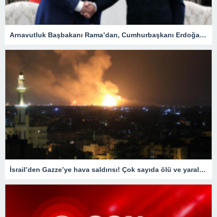
Arnavutluk Başbakanı Rama’dan, Cumhurbaşkanı Erdoğan’a destek mesajı
İsrail’den Gazze’ye hava saldırısı! Çok sayıda ölü ve yaralı var