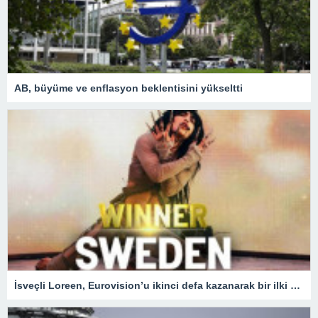
AB, büyüme ve enflasyon beklentisini yükseltti
İsveçli Loreen, Eurovision’u ikinci defa kazanarak bir ilki gerçekleştirdi