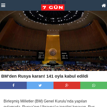
BM’den Rusya kararı! 141 oyla kabul edildi
Birleşmiş Milletler (BM) Genel Kurulu’nda yapılan
oylamada, Rusya’nın Ukrayna’yı işgalini kınayan, Rus