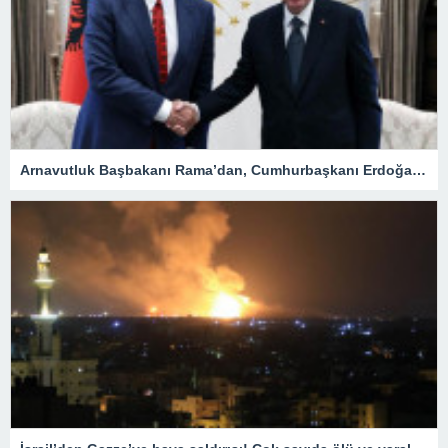
Arnavutluk Başbakanı Rama’dan, Cumhurbaşkanı Erdoğan’a destek mesajı