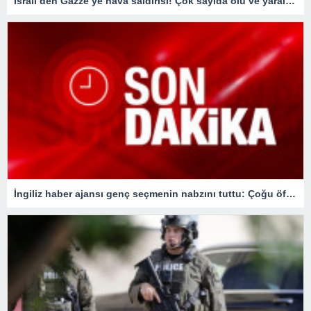
İsrail’den Gazze’ye hava saldırısı! Çok sayıda ölü ve yaralı var
İngiliz haber ajansı genç seçmenin nabzını tuttu: Çoğu öfkesini dindirmek için sandığa gidiyor