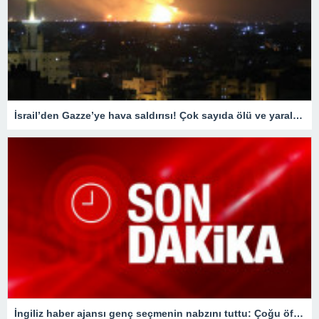
İsrail’den Gazze’ye hava saldırısı! Çok sayıda ölü ve yaralı var
İngiliz haber ajansı genç seçmenin nabzını tuttu: Çoğu öfkesini dindirmek için sandığa gidiyor