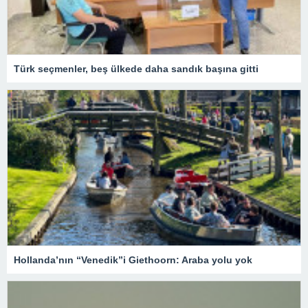
Türk seçmenler, beş ülkede daha sandık başına gitti
Hollanda’nın “Venedik”i Giethoorn: Araba yolu yok