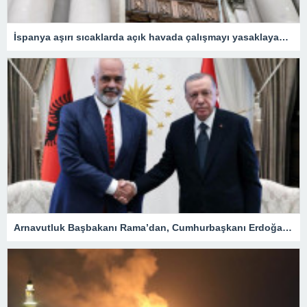
İspanya aşırı sıcaklarda açık havada çalışmayı yasaklayacak
Arnavutluk Başbakanı Rama’dan, Cumhurbaşkanı Erdoğan’a destek mesajı