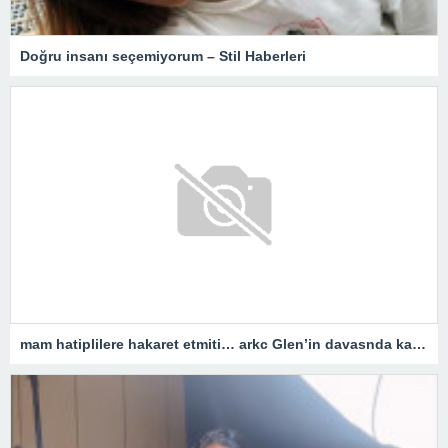
Doğru insanı seçemiyorum – Stil Haberleri
mam hatiplilere hakaret etmiti… arkc Glen’in davasnda karar belli oldu