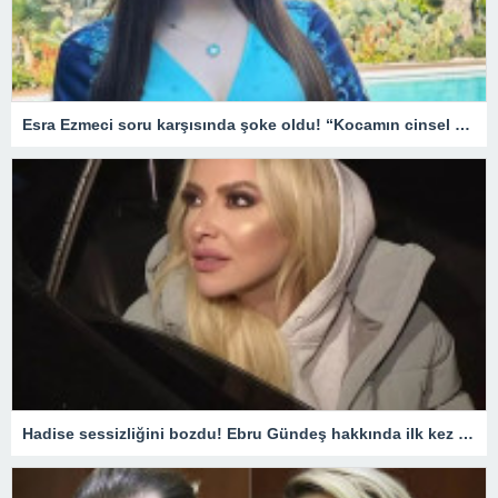
Esra Ezmeci soru karşısında şoke oldu! “Kocamın cinsel organı küçük tuzlu suyla…”
Hadise sessizliğini bozdu! Ebru Gündeş hakkında ilk kez konuştu