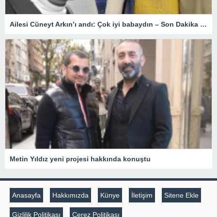
Ailesi Cüneyt Arkın’ı andı: Çok iyi babaydın – Son Dakika Magazin Haberleri
Metin Yıldız yeni projesi hakkında konuştu
Anasayfa
Hakkımızda
Künye
İletişim
Sitene Ekle
Gizlilik Politikası
Çerez Politikası