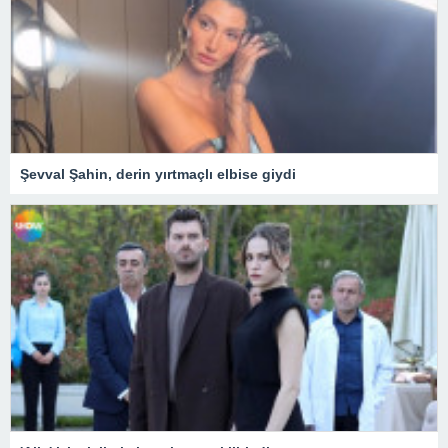
Şevval Şahin, derin yırtmaçlı elbise giydi