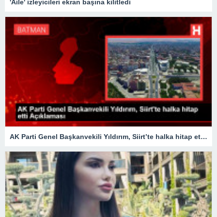
'Aile' izleyicileri ekran başına kilitledi
AK Parti Genel Başkanvekili Yıldırım, Siirt’te halka hitap etti Açıklaması