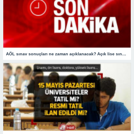
AÖL sınav sonuçları ne zaman açıklanacak? Açık lise sınav sonuçları bugün açıklanır mı?