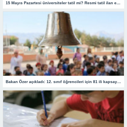
15 Mayıs Pazartesi üniversiteler tatil mi? Resmi tatil ilan edildi mi? Lisans, ön lisans, doktora, yüksek lisans…
Bakan Özer açıkladı: 12. sınıf öğrencileri için 81 ili kapsayan devamsızlık kararı