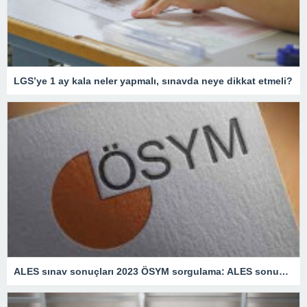
LGS’ye 1 ay kala neler yapmalı, sınavda neye dikkat etmeli?
ALES sınav sonuçları 2023 ÖSYM sorgulama: ALES sonuçları ne zaman açıklanacak?