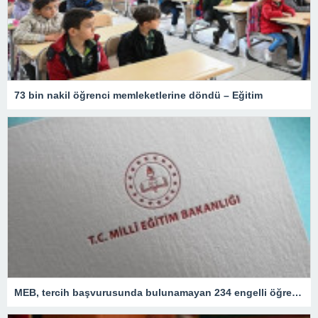
73 bin nakil öğrenci memleketlerine döndü – Eğitim
MEB, tercih başvurusunda bulunamayan 234 engelli öğretmeni atadı