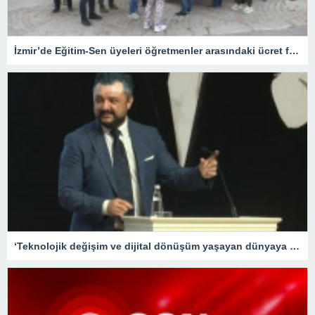
İzmir’de Eğitim-Sen üyeleri öğretmenler arasındaki ücret farklılığına tepki gösterdi
‘Teknolojik değişim ve dijital dönüşüm yaşayan dünyaya hızlı adapte olabilecek nesiller yetiştirme gayretindeyiz’