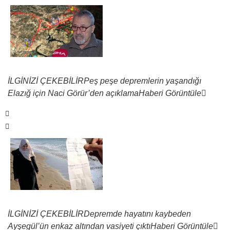
İLGİNİZİ ÇEKEBİLİR
Peş peşe depremlerin yaşandığı
Elazığ için Naci Görür’den açıklama
Haberi Görüntüle
İLGİNİZİ ÇEKEBİLİR
Depremde hayatını kaybeden
Ayşegül’ün enkaz altından vasiyeti çıktı
Haberi Görüntüle