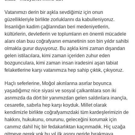
Vatanımızı derin bir aşkla sevdiğimiz için onun
güzellikleriyle birlikte zorluklarını da kabulleniyoruz.
İnsanlığın kadim çağlarından beri medeniyetlerin,
kültürlerin, devletlerin ve toplumların en önemli mücadele
alanı olan buu coğrafyanın emanetinin son bin yıldır sahibi
olmakla gurur duyuyoruz. Bu aşkla kimi zaman dışarıdan
gelen istilacılara, kimi zaman içeriden zuhur eden
bozgunculara, kimi zaman insan iradesini aşan tabiat
felaketlerine karşı vatanımıza hep sahip çıktık, çıkıyoruz.
Haçlı seferlerine, Moğol akınlarına asırlar boyunca
yaşadığımız nice siyasi ve sosyal çalkantılara son iki
asrımızda da dört bir yanımızdan gelen saldırılara inançla,
cesaretle, sabırla hep karşı koyduk. Millet olarak
kendimizle birlikte coğrafyamızdaki tüm kardeşlerimizin de
hakkını, hukukunu, onurunu, geleceğini korumak için
canımız dahil hiç bir fedakarlıktan kaçınmadık. Hiç uzağa
gitmeye gerek yok bu yıl ilk asrını geride bırakmaya