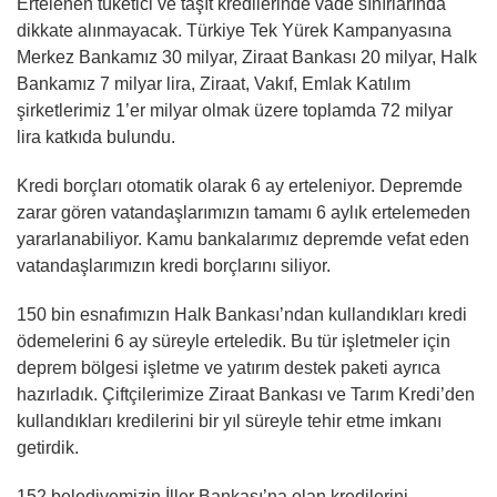
Ertelenen tüketici ve taşıt kredilerinde vade sınırlarında
dikkate alınmayacak. Türkiye Tek Yürek Kampanyasına
Merkez Bankamız 30 milyar, Ziraat Bankası 20 milyar, Halk
Bankamız 7 milyar lira, Ziraat, Vakıf, Emlak Katılım
şirketlerimiz 1’er milyar olmak üzere toplamda 72 milyar
lira katkıda bulundu.
Kredi borçları otomatik olarak 6 ay erteleniyor. Depremde
zarar gören vatandaşlarımızın tamamı 6 aylık ertelemeden
yararlanabiliyor. Kamu bankalarımız depremde vefat eden
vatandaşlarımızın kredi borçlarını siliyor.
150 bin esnafımızın Halk Bankası’ndan kullandıkları kredi
ödemelerini 6 ay süreyle erteledik. Bu tür işletmeler için
deprem bölgesi işletme ve yatırım destek paketi ayrıca
hazırladık. Çiftçilerimize Ziraat Bankası ve Tarım Kredi’den
kullandıkları kredilerini bir yıl süreyle tehir etme imkanı
getirdik.
152 belediyemizin İller Bankası’na olan kredilerini