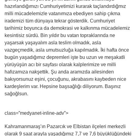
hazırlandığımızı Cumhuriyetimizi kurarak taçlandırdığmız
milli mücadelemizle vatanımıza ebediyen sahip çıkma
irademizi tüm dünyaya tekrar gösterdik. Cumhuriyet
tarihimiz boyunca da demokrasi ve kalkınma mücadelemiz
kesintisiz sürdü. Bin yıldır bu vatan topraklarında ne
yaşarsak yaşayalım asla teslim olmadık, asla
vazgeçmedik, asla umutsuzluğa kapılmadık. İki hafta önce
bugün yaşadığımız depremleri işte bu uzun ve meşakatli
yürüyüşün acı bir sayfası olarak kalplerimize ve milli
hafızamıza nakşettik. Şu anda aramızda ailesinden
bakıyorsunuz eşini, çocuğunu, akrabasını kaybeden nice
kardeşlerim var. Hepsine başsağlığı diliyorum. Başınız
sağoğlsun.
class=”medyanet-inline-adv”>
Kahramanmaraş’ın Pazarcık ve Elbistan ilçeleri merkezli
olarak 9 saat arayla yaşadığımız 7,7 ve 7,6 büyüklüğündeki