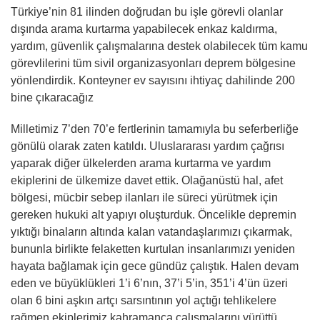
Türkiye’nin 81 ilinden doğrudan bu işle görevli olanlar
dışında arama kurtarma yapabilecek enkaz kaldırma,
yardım, güvenlik çalışmalarına destek olabilecek tüm kamu
görevlilerini tüm sivil organizasyonları deprem bölgesine
yönlendirdik. Konteyner ev sayısını ihtiyaç dahilinde 200
bine çıkaracağız
Milletimiz 7’den 70’e fertlerinin tamamıyla bu seferberliğe
gönülü olarak zaten katıldı. Uluslararası yardım çağrısı
yaparak diğer ülkelerden arama kurtarma ve yardım
ekiplerini de ülkemize davet ettik. Olağanüstü hal, afet
bölgesi, mücbir sebep ilanları ile süreci yürütmek için
gereken hukuki alt yapıyı oluşturduk. Öncelikle depremin
yıktığı binaların altında kalan vatandaşlarımızı çıkarmak,
bununla birlikte felaketten kurtulan insanlarımızı yeniden
hayata bağlamak için gece gündüz çalıştık. Halen devam
eden ve büyüklükleri 1’i 6’nın, 37’i 5’in, 351’i 4’ün üzeri
olan 6 bini aşkın artçı sarsıntının yol açtığı tehlikelere
rağmen ekiplerimiz kahramanca çalışmalarını yürüttü.