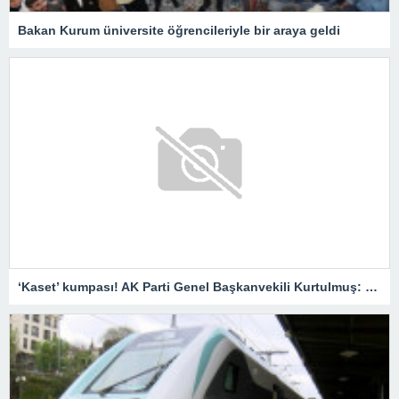
Bakan Kurum üniversite öğrencileriyle bir araya geldi
‘Kaset’ kumpası! AK Parti Genel Başkanvekili Kurtulmuş: Savcılar harekete geçmeli