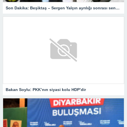
Son Dakika: Beşiktaş – Sergen Yalçın ayrılığı sonrası senaryolar! Fenerbahçe, Okan Buruk, Şenol Güneş…
Bakan Soylu: PKK’nın siyasi kolu HDP’dir