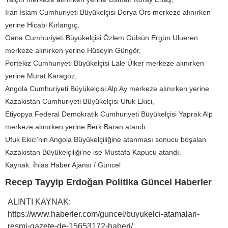
İran İslam Cumhuriyeti Büyükelçisi Derya Örs merkeze alınırken
yerine Hicabi Kırlangıç,
Gana Cumhuriyeti Büyükelçisi Özlem Gülsün Ergün Ulueren
merkeze alınırken yerine Hüseyin Güngör,
Portekiz Cumhuriyeti Büyükelçisi Lale Ülker merkeze alınırken
yerine Murat Karagöz,
Angola Cumhuriyeti Büyükelçisi Alp Ay merkeze alınırken yerine
Kazakistan Cumhuriyeti Büyükelçisi Ufuk Ekici,
Etiyopya Federal Demokratik Cumhuriyeti Büyükelçisi Yaprak Alp
merkeze alınırken yerine Berk Baran atandı.
Ufuk Ekici’nin Angola Büyükelçiliğine atanması sonucu boşalan
Kazakistan Büyükelçiliği’ne ise Mustafa Kapucu atandı.
Kaynak: İhlas Haber Ajansı / Güncel
Recep Tayyip Erdoğan Politika Güncel Haberler
ALINTI KAYNAK:
https://www.haberler.com/guncel/buyukelci-atamalari-
resmi-gazete-de-15653172-haberi/