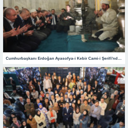
Cumhurbaşkanı Erdoğan Ayasofya-i Kebir Cami-i Şerifi'nde namaz kıldı, Kur'an okudu