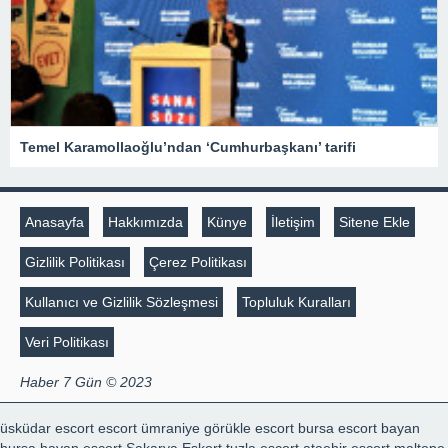
Temel Karamollaoğlu’ndan ‘Cumhurbaşkanı’ tarifi
Anasayfa
Hakkımızda
Künye
İletişim
Sitene Ekle
Gizlilik Politikası
Çerez Politikası
Kullanıcı ve Gizlilik Sözleşmesi
Topluluk Kuralları
Veri Politikası
Haber 7 Gün © 2023
üsküdar escort
escort ümraniye
görükle escort
bursa escort bayan
bursa bayan escort
Sakarya Eskort
tuzla escort
ataehir escort
maltepe