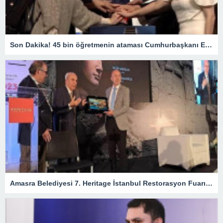
Son Dakika! 45 bin öğretmenin ataması Cumhurbaşkanı Erdoğan’ın katıldığı törenle gerçekleşti
Amasra Belediyesi 7. Heritage İstanbul Restorasyon Fuarı’na katıldı – Siyaset