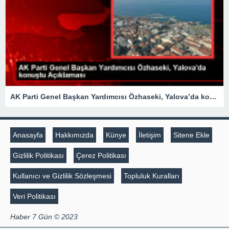
AK Parti Genel Başkan Yardımcısı Özhaseki, Yalova’da konuştu Açıklaması
Anasayfa
Hakkımızda
Künye
İletişim
Sitene Ekle
Gizlilik Politikası
Çerez Politikası
Kullanıcı ve Gizlilik Sözleşmesi
Topluluk Kuralları
Veri Politikası
Haber 7 Gün © 2023