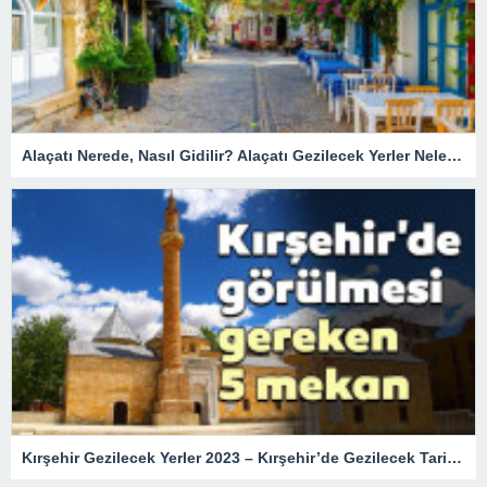
Alaçatı Nerede, Nasıl Gidilir? Alaçatı Gezilecek Yerler Nelerdir?
Kırşehir Gezilecek Yerler 2023 – Kırşehir’de Gezilecek Tarihi Turistik Yerler, En Güzel Doğal Mekanlar ve Müzeler Listesi