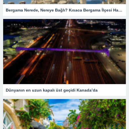
Bergama Nerede, Nereye Bağlı? Kısaca Bergama İlçesi Hakkında Bilgiler
Dünyanın en uzun kapalı üst geçidi Kanada’da