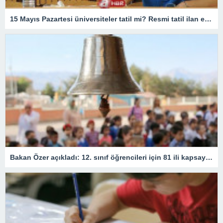
15 Mayıs Pazartesi üniversiteler tatil mi? Resmi tatil ilan edildi mi? Lisans, ön lisans, doktora, yüksek lisans…
Bakan Özer açıkladı: 12. sınıf öğrencileri için 81 ili kapsayan devamsızlık kararı