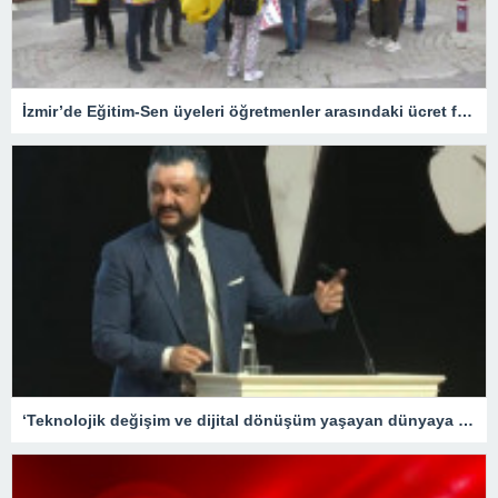
İzmir’de Eğitim-Sen üyeleri öğretmenler arasındaki ücret farklılığına tepki gösterdi
‘Teknolojik değişim ve dijital dönüşüm yaşayan dünyaya hızlı adapte olabilecek nesiller yetiştirme gayretindeyiz’