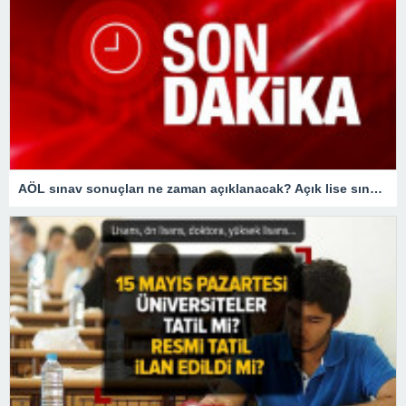
AÖL sınav sonuçları ne zaman açıklanacak? Açık lise sınav sonuçları bugün açıklanır mı?