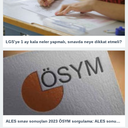
LGS’ye 1 ay kala neler yapmalı, sınavda neye dikkat etmeli?
ALES sınav sonuçları 2023 ÖSYM sorgulama: ALES sonuçları ne zaman açıklanacak?