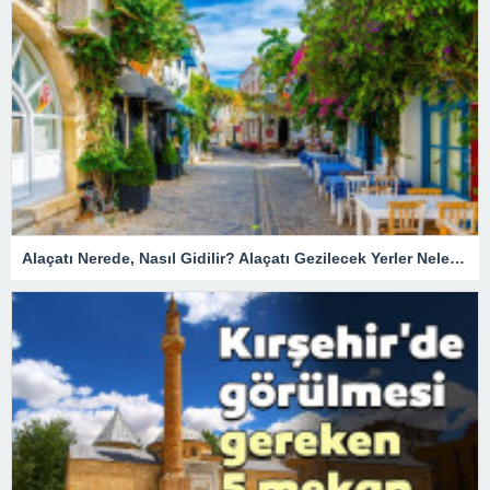
Alaçatı Nerede, Nasıl Gidilir? Alaçatı Gezilecek Yerler Nelerdir?