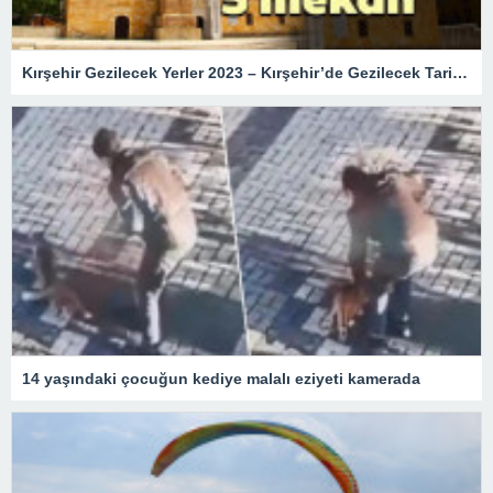
Kırşehir Gezilecek Yerler 2023 – Kırşehir’de Gezilecek Tarihi Turistik Yerler, En Güzel Doğal Mekanlar ve Müzeler Listesi
14 yaşındaki çocuğun kediye malalı eziyeti kamerada