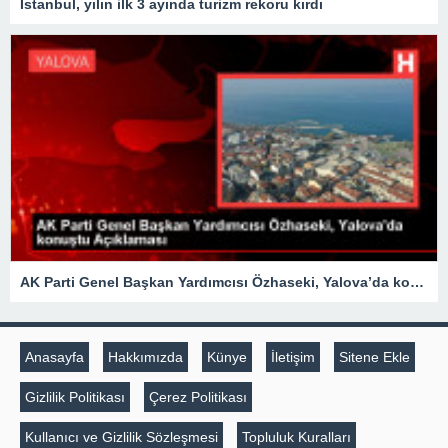
İstanbul, yılın ilk 3 ayında turizm rekoru kırdı
AK Parti Genel Başkan Yardımcısı Özhaseki, Yalova’da konuştu Açıklaması
Anasayfa
Hakkımızda
Künye
İletişim
Sitene Ekle
Gizlilik Politikası
Çerez Politikası
Kullanıcı ve Gizlilik Sözleşmesi
Topluluk Kuralları