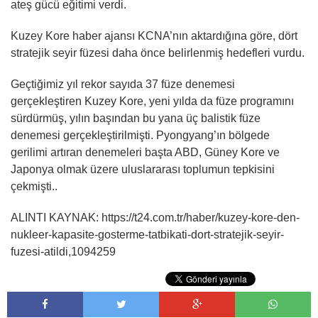
ateş gücü eğitimi verdi.
Kuzey Kore haber ajansı KCNA’nın aktardığına göre, dört
stratejik seyir füzesi daha önce belirlenmiş hedefleri vurdu.
Geçtiğimiz yıl rekor sayıda 37 füze denemesi
gerçekleştiren Kuzey Kore, yeni yılda da füze programını
sürdürmüş, yılın başından bu yana üç balistik füze
denemesi gerçekleştirilmişti. Pyongyang’ın bölgede
gerilimi artıran denemeleri başta ABD, Güney Kore ve
Japonya olmak üzere uluslararası toplumun tepkisini
çekmişti..
ALINTI KAYNAK: https://t24.com.tr/haber/kuzey-kore-den-
nukleer-kapasite-gosterme-tatbikati-dort-stratejik-seyir-
fuzesi-atildi,1094259