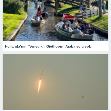
Hollanda’nın “Venedik”i Giethoorn: Araba yolu yok