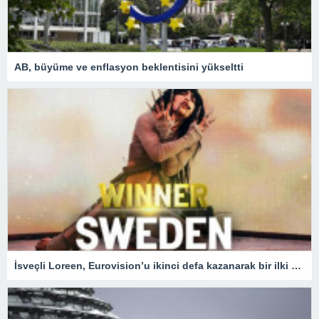
AB, büyüme ve enflasyon beklentisini yükseltti
İsveçli Loreen, Eurovision’u ikinci defa kazanarak bir ilki gerçekleştirdi