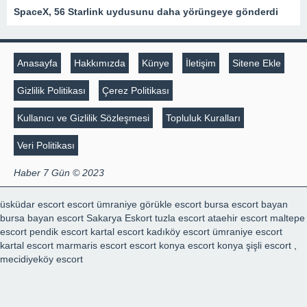
SpaceX, 56 Starlink uydusunu daha yörüngeye gönderdi
Anasayfa
Hakkımızda
Künye
İletişim
Sitene Ekle
Gizlilik Politikası
Çerez Politikası
Kullanıcı ve Gizlilik Sözleşmesi
Topluluk Kuralları
Veri Politikası
Haber 7 Gün © 2023
üsküdar escort
escort ümraniye
görükle escort
bursa escort bayan
bursa bayan escort
Sakarya Eskort
tuzla escort
ataehir escort
maltepe
escort
pendik escort
kartal escort
kadıköy escort
ümraniye escort
kartal escort
marmaris escort
escort konya
escort konya
şişli escort
,
mecidiyeköy escort