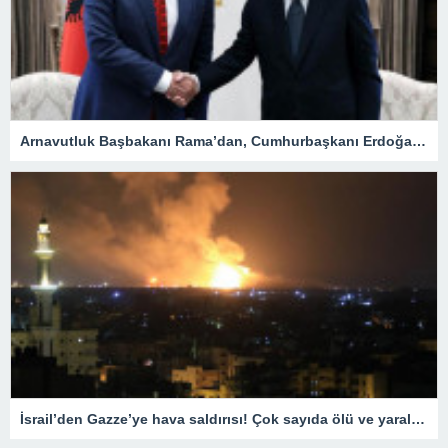
Arnavutluk Başbakanı Rama’dan, Cumhurbaşkanı Erdoğan’a destek mesajı
İsrail’den Gazze’ye hava saldırısı! Çok sayıda ölü ve yaralı var