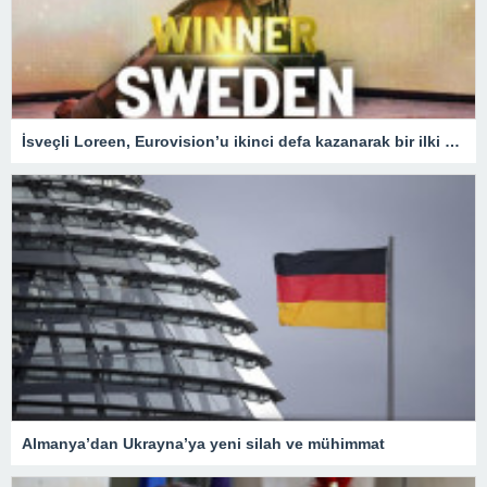
İsveçli Loreen, Eurovision’u ikinci defa kazanarak bir ilki gerçekleştirdi
Almanya’dan Ukrayna’ya yeni silah ve mühimmat