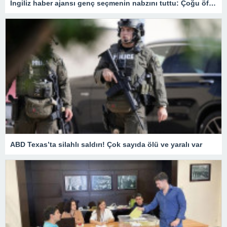
İngiliz haber ajansı genç seçmenin nabzını tuttu: Çoğu öfkesini dindirmek için sandığa gidiyor
ABD Texas’ta silahlı saldırı! Çok sayıda ölü ve yaralı var