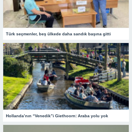
Türk seçmenler, beş ülkede daha sandık başına gitti
Hollanda’nın “Venedik”i Giethoorn: Araba yolu yok