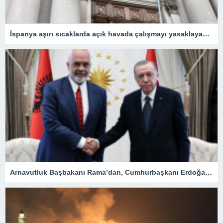
İspanya aşırı sıcaklarda açık havada çalışmayı yasaklayacak
Arnavutluk Başbakanı Rama’dan, Cumhurbaşkanı Erdoğan’a destek mesajı