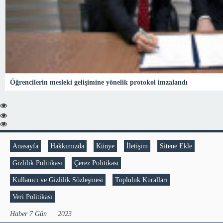
Öğrencilerin mesleki gelişimine yönelik protokol imzalandı
Anasayfa
Hakkımızda
Künye
İletişim
Sitene Ekle
Gizlilik Politikası
Çerez Politikası
Kullanıcı ve Gizlilik Sözleşmesi
Topluluk Kuralları
Veri Politikası
Haber 7 Gün © 2023