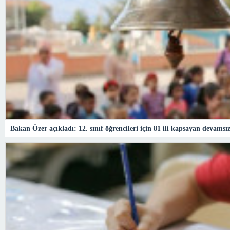
Bakan Özer açıkladı: 12. sınıf öğrencileri için 81 ili kapsayan devamsız