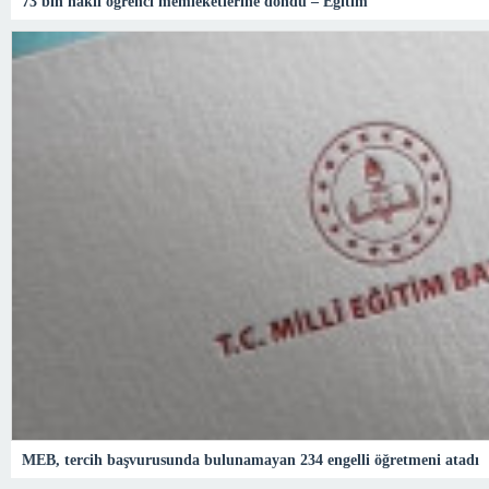
73 bin nakil öğrenci memleketlerine döndü – Eğitim
MEB, tercih başvurusunda bulunamayan 234 engelli öğretmeni atadı