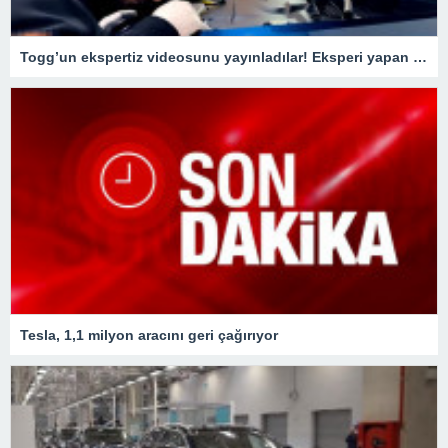
Togg’un ekspertiz videosunu yayınladılar! Eksperi yapan usta o detay karşısında şaştı kaldı
Tesla, 1,1 milyon aracını geri çağırıyor