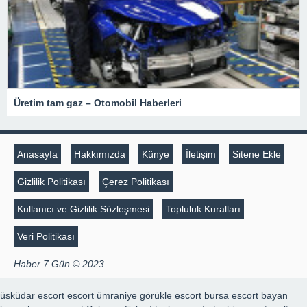
Üretim tam gaz – Otomobil Haberleri
Anasayfa
Hakkımızda
Künye
İletişim
Sitene Ekle
Gizlilik Politikası
Çerez Politikası
Kullanıcı ve Gizlilik Sözleşmesi
Topluluk Kuralları
Veri Politikası
Haber 7 Gün © 2023
üsküdar escort
escort ümraniye
görükle escort
bursa escort bayan