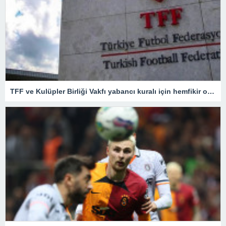
TFF ve Kulüpler Birliği Vakfı yabancı kuralı için hemfikir oldu! Kritik toplantıdan önemli kararlar çıktı