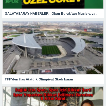
GALATASARAY HABERLERİ: Okan Buruk’tan Muslera’ya özel görev
TFF’den flaş Atatürk Olimpiyat Stadı kararı