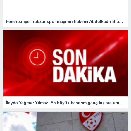
Fenerbahçe Trabzonspor maçının hakemi Abdülkadir Bitigen oldu!Spor Toto Süper Lig
İlayda Yağmur Yılmaz: En büyük başarım genç kızlara umut olmak