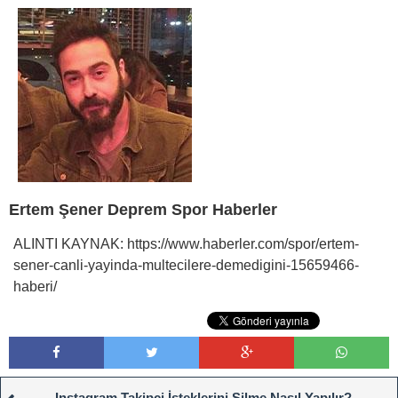
Ertem Şener Deprem Spor Haberler
ALINTI KAYNAK: https://www.haberler.com/spor/ertem-
sener-canli-yayinda-multecilere-demedigini-15659466-
haberi/
Instagram Takipçi İsteklerini Silme Nasıl Yapılır?