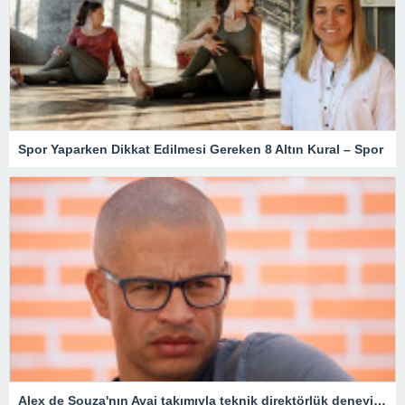
Spor Yaparken Dikkat Edilmesi Gereken 8 Altın Kural – Spor
Alex de Souza'nın Avai takımıyla teknik direktörlük deneyimi kısa sürdü