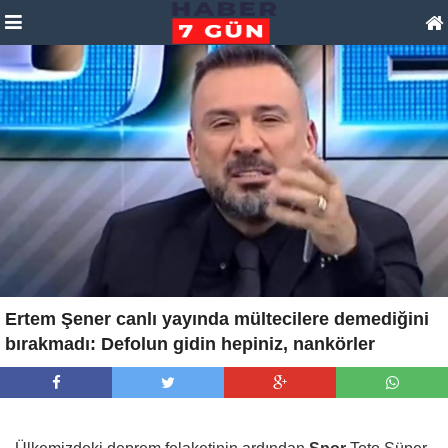
Ertem Şener canlı yayında mültecilere demediğini
bırakmadı: Defolun gidin hepiniz, nankörler