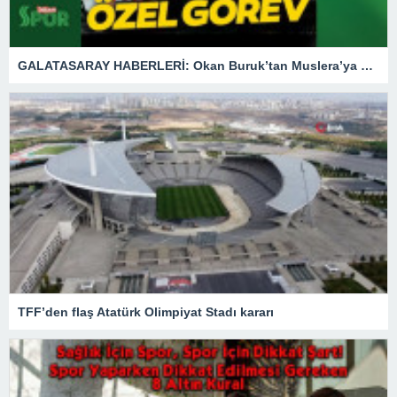
GALATASARAY HABERLERİ: Okan Buruk’tan Muslera’ya özel görev
TFF’den flaş Atatürk Olimpiyat Stadı kararı