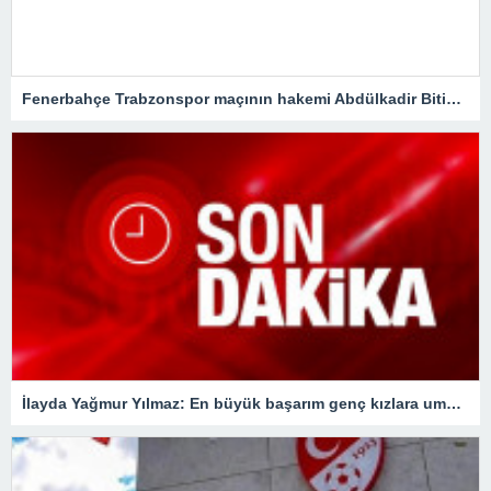
Fenerbahçe Trabzonspor maçının hakemi Abdülkadir Bitigen oldu!Spor Toto Süper Lig
İlayda Yağmur Yılmaz: En büyük başarım genç kızlara umut olmak