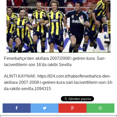
Fenerbahçe'den akıllara 2007/2008'i getiren kura: Sarı-
lacivertlilerin son 16'da rakibi Sevilla
ALINTI KAYNAK: https://t24.com.tr/haber/fenerbahce-den-
akillara-2007-2008-i-getiren-kura-sari-lacivertlilerin-son-16-
da-rakibi-sevilla,1094315