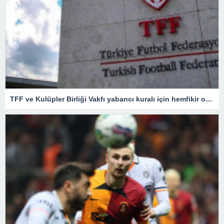
TFF ve Kulüpler Birliği Vakfı yabancı kuralı için hemfikir oldu! Kritik toplantıdan önemli kararlar çıktı