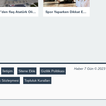
TFF’den flaş Atatürk Olimpiyat Stadı kararı
Spor Yaparken Dikkat Edilmesi Gereken 8 Altın Kural – Spor
Haber 7 Gün © 2023
İletişim
Sitene Ekle
Gizlilik Politikası
lik Sözleşmesi
Topluluk Kuralları