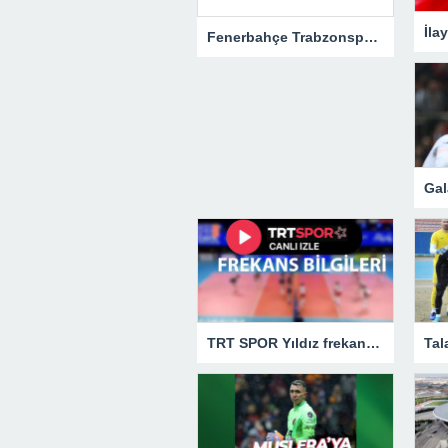
Fenerbahçe Trabzonspor maçının hakemi Abdülkadir Bitigen oldu!Spor Toto Süper Lig
TRT SPOR Yıldız frekans bilgileri TRT Yıldız nasıl izlenir, kaçıncı kanalda?