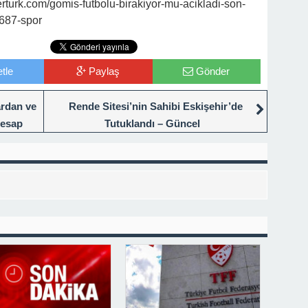
urk.com/gomis-futbolu-birakiyor-mu-acikladi-son-
8687-spor
tle
Paylaş
Gönder
ardan ve
Rende Sitesi’nin Sahibi Eskişehir’de
Hesap
Tutuklandı – Güncel
berleri