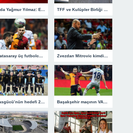
İlayda Yağmur Yılmaz: En büyük başarım genç kızlara umut olmak
TFF ve Kulüpler Birliği Vakfı yabancı kuralı için hemfikir oldu! Kritik toplantıdan önemli kararlar çıktı
Galatasaray üç futbolcunun satışından 60 milyon euro bekliyor
Zvezdan Mitrovic kimdir? – Son Dakika Spor Haberleri
Talasgücü’nün hedefi 24 puanı almak
Başakşehir maçının VAR hakemi belli oldu