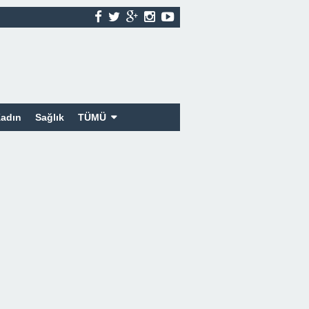
adın
Sağlık
TÜMÜ