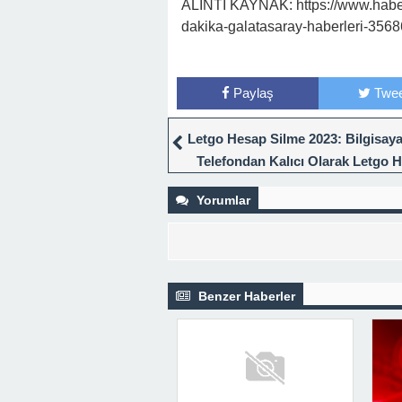
ALINTI KAYNAK: https://www.habert
dakika-galatasaray-haberleri-356
Paylaş
Twee
Letgo Hesap Silme 2023: Bilgisay
Telefondan Kalıcı Olarak Letgo 
Silme Nasıl Yapılır? – Teknoloji Ha
Yorumlar
Benzer Haberler