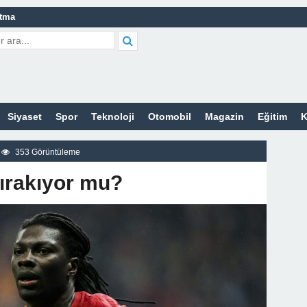
atma
leri Nelerdir?
tleri Nelerdir?
etleri Nelerdir?
Siyaset
Spor
Teknoloji
Otomobil
Magazin
Eğitim
K
tleri Nelerdir?
rt Bayan Sitesi
353 Görüntüleme
z
ırakıyor mu?