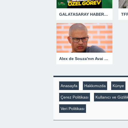
GALATASARAY HABERLERİ: Okan Buruk’tan Muslera’ya özel görev
Alex de Souza'nın Avai takımıyla teknik direktörlük deneyimi kısa sürdü
Anasayfa
Hakkımızda
Künye
Çerez Politikası
Kullanıcı ve Gizli
Veri Politikası