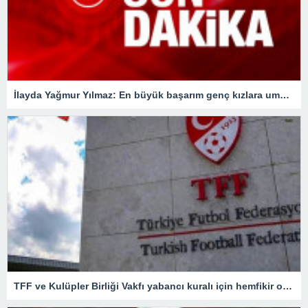
İlayda Yağmur Yılmaz: En büyük başarım genç kızlara umut olmak
TFF ve Kulüpler Birliği Vakfı yabancı kuralı için hemfikir oldu! Kritik toplantıdan önemli kararlar çıktı