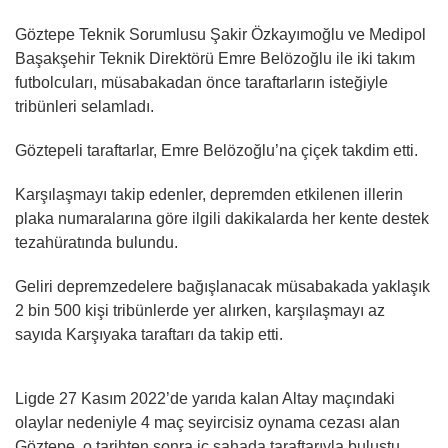
Göztepe Teknik Sorumlusu Şakir Özkayımoğlu ve Medipol
Başakşehir Teknik Direktörü Emre Belözoğlu ile iki takım
futbolcuları, müsabakadan önce taraftarların isteğiyle
tribünleri selamladı.
Göztepeli taraftarlar, Emre Belözoğlu’na çiçek takdim etti.
Karşılaşmayı takip edenler, depremden etkilenen illerin
plaka numaralarına göre ilgili dakikalarda her kente destek
tezahüratında bulundu.
Geliri depremzedelere bağışlanacak müsabakada yaklaşık
2 bin 500 kişi tribünlerde yer alırken, karşılaşmayı az
sayıda Karşıyaka taraftarı da takip etti.
Ligde 27 Kasım 2022’de yarıda kalan Altay maçındaki
olaylar nedeniyle 4 maç seyircisiz oynama cezası alan
Göztepe, o tarihten sonra iç sahada taraftarıyla buluştu.