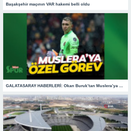
Başakşehir maçının VAR hakemi belli oldu
GALATASARAY HABERLERİ: Okan Buruk’tan Muslera’ya özel görev