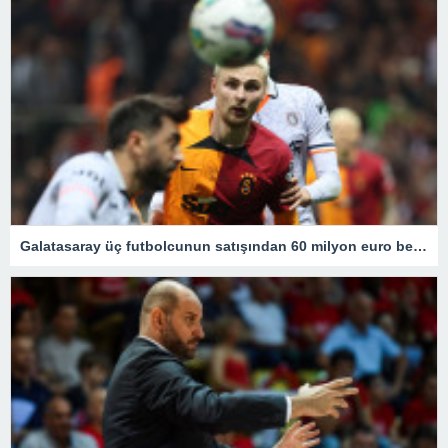
Galatasaray üç futbolcunun satışından 60 milyon euro bekliyor