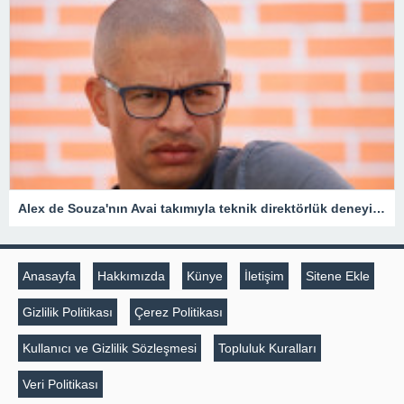
Alex de Souza'nın Avai takımıyla teknik direktörlük deneyimi kısa sürdü
Anasayfa
Hakkımızda
Künye
İletişim
Sitene Ekle
Gizlilik Politikası
Çerez Politikası
Kullanıcı ve Gizlilik Sözleşmesi
Topluluk Kuralları
Veri Politikası