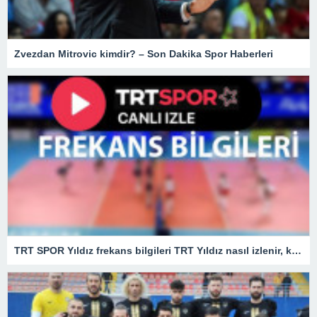
Zvezdan Mitrovic kimdir? – Son Dakika Spor Haberleri
TRT SPOR Yıldız frekans bilgileri TRT Yıldız nasıl izlenir, kaçıncı kanalda?