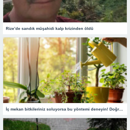
Rize’de sandık müşahidi kalp krizinden öldü
İç mekan bitkileriniz soluyorsa bu yöntemi deneyin! Doğru bakım teknikleri ile capcanlı kalacak