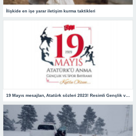
İlişkide en işe yarar iletişim kurma taktikleri
19 Mayıs mesajları, Atatürk sözleri 2023! Resimli Gençlik ve Spor Bayramı ile ilgili sözler, kutlama mesajları!