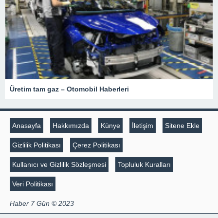
Üretim tam gaz – Otomobil Haberleri
Anasayfa
Hakkımızda
Künye
İletişim
Sitene Ekle
Gizlilik Politikası
Çerez Politikası
Kullanıcı ve Gizlilik Sözleşmesi
Topluluk Kuralları
Veri Politikası
Haber 7 Gün © 2023