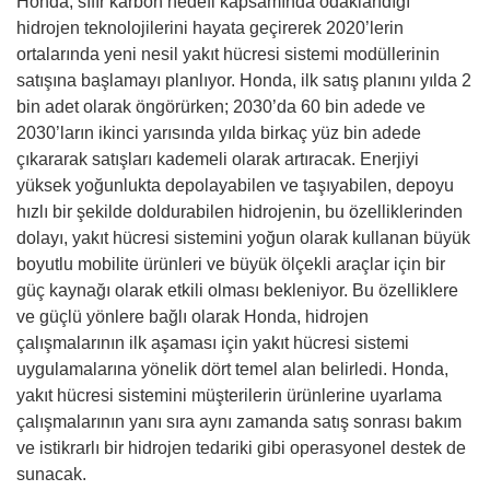
Honda, sıfır karbon hedefi kapsamında odaklandığı
hidrojen teknolojilerini hayata geçirerek 2020’lerin
ortalarında yeni nesil yakıt hücresi sistemi modüllerinin
satışına başlamayı planlıyor. Honda, ilk satış planını yılda 2
bin adet olarak öngörürken; 2030’da 60 bin adede ve
2030’ların ikinci yarısında yılda birkaç yüz bin adede
çıkararak satışları kademeli olarak artıracak. Enerjiyi
yüksek yoğunlukta depolayabilen ve taşıyabilen, depoyu
hızlı bir şekilde doldurabilen hidrojenin, bu özelliklerinden
dolayı, yakıt hücresi sistemini yoğun olarak kullanan büyük
boyutlu mobilite ürünleri ve büyük ölçekli araçlar için bir
güç kaynağı olarak etkili olması bekleniyor. Bu özelliklere
ve güçlü yönlere bağlı olarak Honda, hidrojen
çalışmalarının ilk aşaması için yakıt hücresi sistemi
uygulamalarına yönelik dört temel alan belirledi. Honda,
yakıt hücresi sistemini müşterilerin ürünlerine uyarlama
çalışmalarının yanı sıra aynı zamanda satış sonrası bakım
ve istikrarlı bir hidrojen tedariki gibi operasyonel destek de
sunacak.