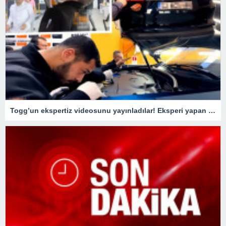
Togg’un ekspertiz videosunu yayınladılar! Eksperi yapan usta o detay karşısında şaştı kaldı