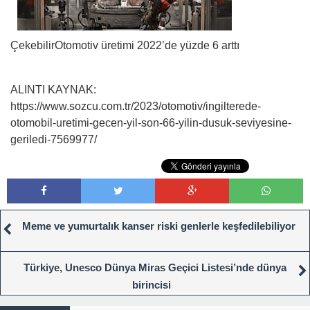
Çekebilir
Otomotiv üretimi 2022’de yüzde 6 arttı
ALINTI KAYNAK:
https://www.sozcu.com.tr/2023/otomotiv/ingilterede-
otomobil-uretimi-gecen-yil-son-66-yilin-dusuk-seviyesine-
geriledi-7569977/
Meme ve yumurtalık kanser riski genlerle keşfedilebiliyor
Türkiye, Unesco Dünya Miras Geçici Listesi’nde dünya
birincisi