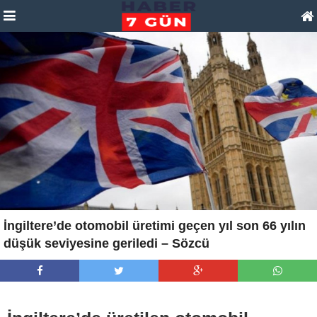
İngiltere’de otomobil üretimi geçen yıl son 66 yılın
düşük seviyesine geriledi – Sözcü