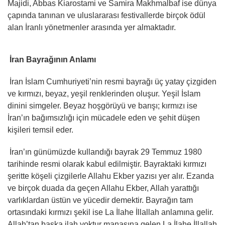
Majidi, Abbas Kiarostami ve Samira Makhmalbaf ise dünya
çapında tanınan ve uluslararası festivallerde birçok ödül
alan İranlı yönetmenler arasında yer almaktadır.
İran Bayrağının Anlamı
İran İslam Cumhuriyeti’nin resmi bayrağı üç yatay çizgiden
ve kırmızı, beyaz, yeşil renklerinden oluşur. Yeşil İslam
dinini simgeler. Beyaz hoşgörüyü ve barışı; kırmızı ise
İran’ın bağımsızlığı için mücadele eden ve şehit düşen
kişileri temsil eder.
İran’ın günümüzde kullandığı bayrak 29 Temmuz 1980
tarihinde resmi olarak kabul edilmiştir. Bayraktaki kırmızı
şeritte köşeli çizgilerle Allahu Ekber yazısı yer alır. Ezanda
ve birçok duada da geçen Allahu Ekber, Allah yarattığı
varlıklardan üstün ve yücedir demektir. Bayrağın tam
ortasındaki kırmızı şekil ise La İlahe İllallah anlamına gelir.
Allah’tan başka ilah yoktur manasına gelen La İlahe İllallah