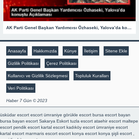
AK Parti Genel Başkan Yardımcısı Özhaseki, Yalova’da konuştu Açıklaması
Anasayfa
Hakkımızda
Künye
İletişim
Sitene Ekle
Gizlilik Politikası
Çerez Politikası
Kullanıcı ve Gizlilik Sözleşmesi
Topluluk Kuralları
Veri Politikası
Haber 7 Gün © 2023
üsküdar escort
escort ümraniye
görükle escort
bursa escort bayan
bursa bayan escort
Sakarya Eskort
tuzla escort
ataehir escort
maltepe
escort
pendik escort
kartal escort
kadıköy escort
ümraniye escort
kartal escort
marmaris escort
escort konya
escort konya
şişli escort
,