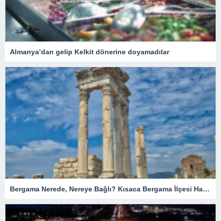
Almanya’dan gelip Kelkit dönerine doyamadılar
Bergama Nerede, Nereye Bağlı? Kısaca Bergama İlçesi Hakkında Bilgiler