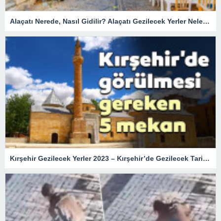
Alaçatı Nerede, Nasıl Gidilir? Alaçatı Gezilecek Yerler Nelerdir?
Kırşehir Gezilecek Yerler 2023 – Kırşehir’de Gezilecek Tarihi Turistik Yerler, En Güzel Doğal Mekanlar ve Müzeler Listesi