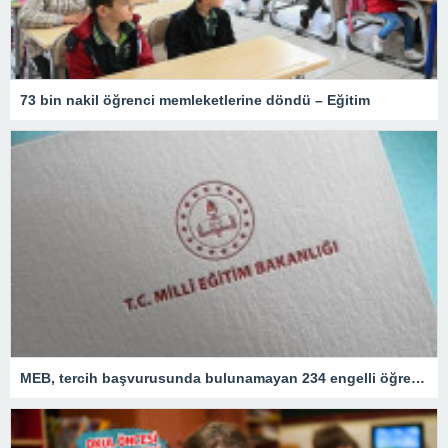
73 bin nakil öğrenci memleketlerine döndü – Eğitim
MEB, tercih başvurusunda bulunamayan 234 engelli öğretmeni atadı