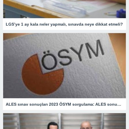
LGS’ye 1 ay kala neler yapmalı, sınavda neye dikkat etmeli?
ALES sınav sonuçları 2023 ÖSYM sorgulama: ALES sonuçları ne zaman açıklanacak?