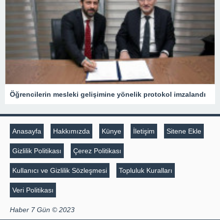
Öğrencilerin mesleki gelişimine yönelik protokol imzalandı
Anasayfa
Hakkımızda
Künye
İletişim
Sitene Ekle
Gizlilik Politikası
Çerez Politikası
Kullanıcı ve Gizlilik Sözleşmesi
Topluluk Kuralları
Veri Politikası
Haber 7 Gün © 2023