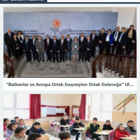
“Balkanlar ve Avrupa Ortak Geçmişten Ortak Geleceğe” Uluslararası Konferansı düzenledi