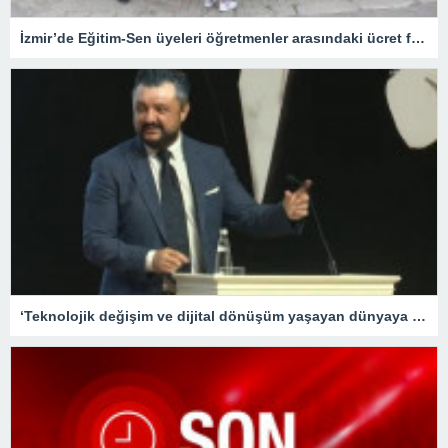
İzmir’de Eğitim-Sen üyeleri öğretmenler arasındaki ücret farklılığına tepki gösterdi
‘Teknolojik değişim ve dijital dönüşüm yaşayan dünyaya hızlı adapte olabilecek nesiller yetiştirme gayretindeyiz’