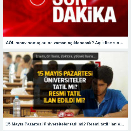
AÖL sınav sonuçları ne zaman açıklanacak? Açık lise sınav sonuçları bugün açıklanır mı?
15 Mayıs Pazartesi üniversiteler tatil mi? Resmi tatil ilan edildi mi? Lisans, ön lisans, doktora, yüksek lisans…