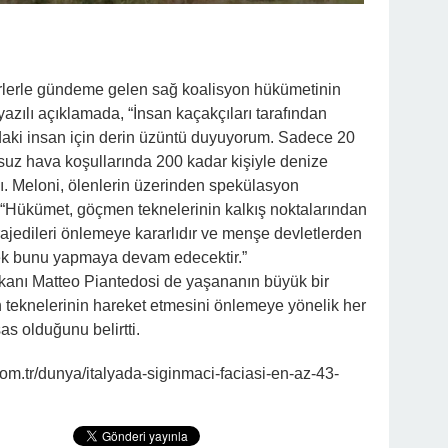
irlerle gündeme gelen sağ koalisyon hükümetinin
azılı açıklamada, “İnsan kaçakçıları tarafından
ıdaki insan için derin üzüntü duyuyorum. Sadece 20
uz hava koşullarında 200 kadar kişiyle denize
ndı. Meloni, ölenlerin üzerinden spekülasyon
, “Hükümet, göçmen teknelerinin kalkış noktalarından
trajedileri önlemeye kararlıdır ve menşe devletlerden
erek bunu yapmaya devam edecektir.”
Bakanı Matteo Piantedosi de yaşananın büyük bir
 teknelerinin hareket etmesini önlemeye yönelik her
as olduğunu belirtti.
m.tr/dunya/italyada-siginmaci-faciasi-en-az-43-