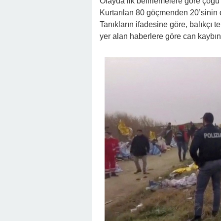
Olayda ilk belirlemelere göre çoğu ç
Kurtarılan 80 göçmenden 20’sinin de
Tanıkların ifadesine göre, balıkçı t
yer alan haberlere göre can kaybı