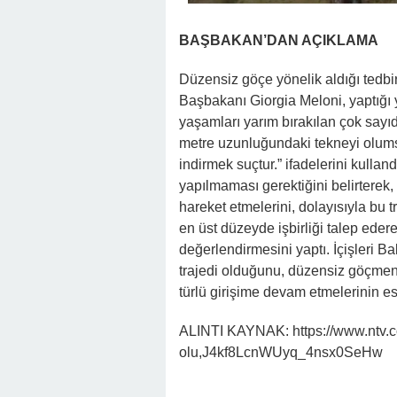
BAŞBAKAN’DAN AÇIKLAMA
Düzensiz göçe yönelik aldığı tedb
Başbakanı Giorgia Meloni, yaptığı y
yaşamları yarım bırakılan çok say
metre uzunluğundaki tekneyi olums
indirmek suçtur.” ifadelerini kulla
yapılmaması gerektiğini belirterek
hareket etmelerini, dolayısıyla bu 
en üst düzeyde işbirliği talep ed
değerlendirmesini yaptı. İçişleri 
trajedi olduğunu, düzensiz göçmen
türlü girişime devam etmelerinin es
ALINTI KAYNAK: https://www.ntv.co
olu,J4kf8LcnWUyq_4nsx0SeHw