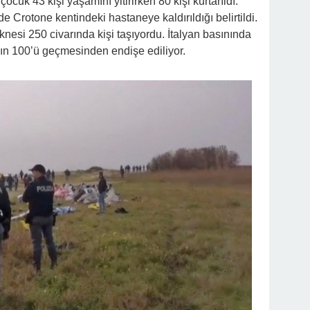
ocuk 43 kişi yaşamını yitirirken 80 kişi kurtarıldı.
 Crotone kentindeki hastaneye kaldırıldığı belirtildi.
eknesi 250 civarında kişi taşıyordu. İtalyan basınında
nın 100’ü geçmesinden endişe ediliyor.