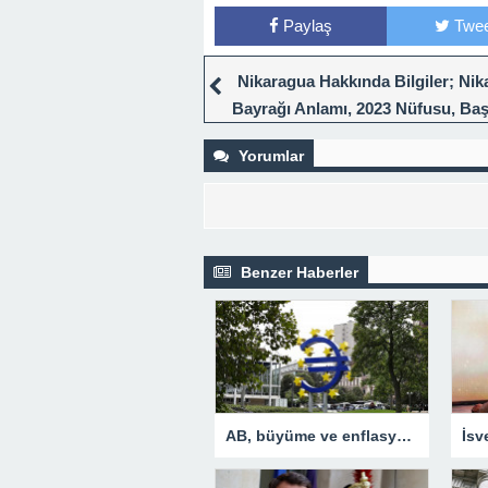
Paylaş
Twee
Nikaragua Hakkında Bilgiler; Ni
Bayrağı Anlamı, 2023 Nüfusu, Baş
Para Birimi Ve Saat Farkı
Yorumlar
Benzer Haberler
AB, büyüme ve enflasyon beklentisini yükseltti