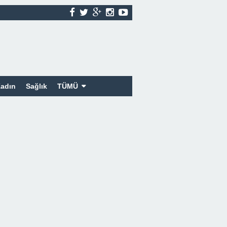
adın
Sağlık
TÜMÜ