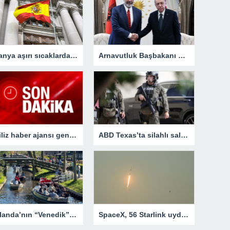
İspanya aşırı sıcaklarda açık havada çalışmayı yasaklayacak
Arnavutluk Başbakanı Rama’dan, Cumhurbaşkanı Erdoğan’a destek mesajı
İngiliz haber ajansı genç seçmenin nabzını tuttu: Çoğu öfkesini dindirmek için sandığa gidiyor
ABD Texas’ta silahlı saldırı! Çok sayıda ölü ve yaralı var
Hollanda’nın “Venedik”i Giethoorn: Araba yolu yok
SpaceX, 56 Starlink uydusunu daha yörüngeye gönderdi