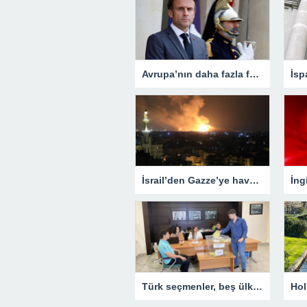
Avrupa’nın daha fazla fabrikaya ihtiyacı var
İsrail’den Gazze’ye hava saldırısı! Çok sayıda ölü ve yaralı var
Türk seçmenler, beş ülkede daha sandık başına gitti