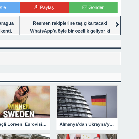
tle
Paylaş
Gönder
karagua
Resmen rakiplerine taş çıkartacak!
kenti,
WhatsApp’a öyle bir özellik geliyor ki
görenin ağzı açık kaldı! Artık tek tuşla…
İsveçli Loreen, Eurovision’u ikinci defa kazanarak bir ilki gerçekleştirdi
Almanya’dan Ukrayna’ya yeni silah ve mühimmat