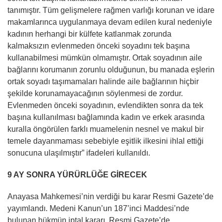
tanımıştır. Tüm gelişmelere rağmen varlığı korunan ve idare
makamlarınca uygulanmaya devam edilen kural nedeniyle
kadının herhangi bir külfete katlanmak zorunda
kalmaksızın evlenmeden önceki soyadını tek başına
kullanabilmesi mümkün olmamıştır. Ortak soyadının aile
bağlarını korumanın zorunlu olduğunun, bu manada eşlerin
ortak soyadı taşımamaları halinde aile bağlarının hiçbir
şekilde korunamayacağının söylenmesi de zordur.
Evlenmeden önceki soyadının, evlendikten sonra da tek
başına kullanılması bağlamında kadın ve erkek arasında
kuralla öngörülen farklı muamelenin nesnel ve makul bir
temele dayanmaması sebebiyle eşitlik ilkesini ihlal ettiği
sonucuna ulaşılmıştır” ifadeleri kullanıldı.
9 AY SONRA YÜRÜRLÜĞE GİRECEK
Anayasa Mahkemesi’nin verdiği bu karar Resmi Gazete’de
yayımlandı. Medeni Kanun’un 187’inci Maddesi’nde
bulunan hükmün iptal kararı, Resmi Gazete’de