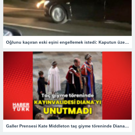
Oğlunu kaçıran eski eşini engellemek istedi: Kaputun üzerinde 40 km gitti
Galler Prensesi Kate Middleton taç giyme töreninde Diana'yı unutmadı