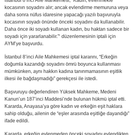
İstanbul 8’inci Aile Mahkemesi, “Kadın, evlenmekle
kocasının soyadını alır; ancak evlendirme memuruna veya
daha sonra nüfus idaresine yapacağı yazılı başvuruyla
kocasının soyadı önünde önceki soyadını da kullanabilir.
Daha önce iki soyadı kullanan kadın, bu haktan sadece bir
soyadı için yararlanabilir.”‘ düzenlemesinin iptali için
AYM’ye başvurdu.
İstanbul 8’inci Aile Mahkemesi iptal kararını, “Erkeğin
doğumla kazandığı soyadını ömrü boyunca kullanması
mümkünken, aynı hakkın kadına tanınmamasının eşitlik
ilkesi ile bağdaşmadığı” gerekçesi ile istedi.
Başvuruyu değerlendiren Yüksek Mahkeme, Medeni
Kanun’un 187’inci Maddesi’nde bulunan hükmü iptal etti.
Kararda, Anayasa’ya göre kadın ve erkeğin eşit haklara
sahip olduğu, ailenin de “eşler arasında eşitliğe dayandığı”
ifade edildi.
Kararda, erkeğin evlenmeden önceki soyadını evlendikten