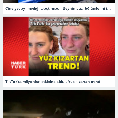
Cinsiyet ayrımcılığı araştırması: Beynin bazı bölümlerini inceltebiliyor
TikTok'ta milyonları etkisine aldı… Yüz kızartan trend!