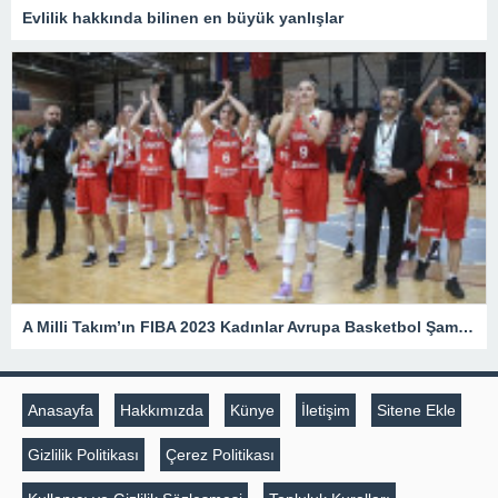
Evlilik hakkında bilinen en büyük yanlışlar
A Milli Takım’ın FIBA 2023 Kadınlar Avrupa Basketbol Şampiyonası’nda programı belli oldu – Son Dakika Spor Haberleri
Anasayfa
Hakkımızda
Künye
İletişim
Sitene Ekle
Gizlilik Politikası
Çerez Politikası