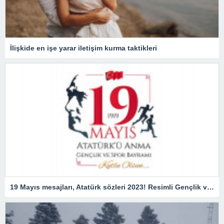
İlişkide en işe yarar iletişim kurma taktikleri
19 Mayıs mesajları, Atatürk sözleri 2023! Resimli Gençlik ve Spor Bayramı ile ilgili sözler, kutlama mesajları!