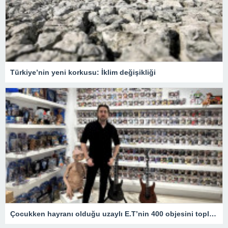
Türkiye’nin yeni korkusu: İklim değişikliği
Çocukken hayranı olduğu uzaylı E.T’nin 400 objesini topladı