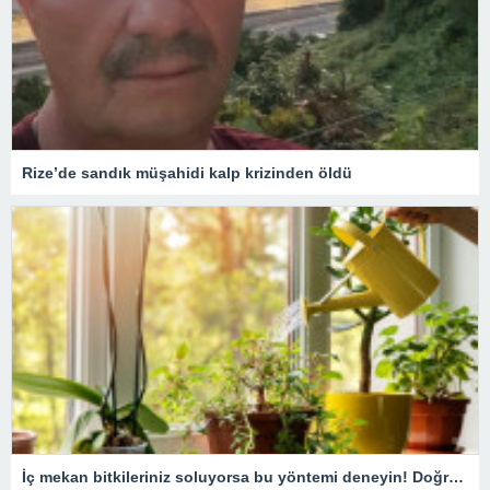
Rize’de sandık müşahidi kalp krizinden öldü
İç mekan bitkileriniz soluyorsa bu yöntemi deneyin! Doğru bakım teknikleri ile capcanlı kalacak