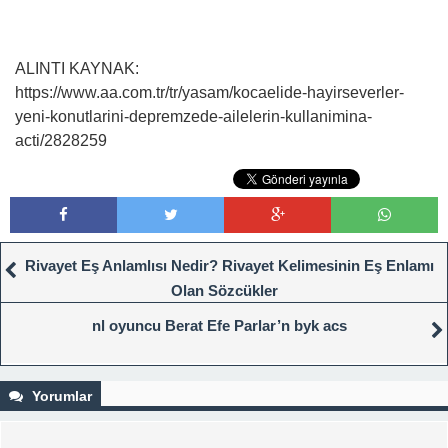
ALINTI KAYNAK:
https://www.aa.com.tr/tr/yasam/kocaelide-hayirseverler-
yeni-konutlarini-depremzede-ailelerin-kullanimina-
acti/2828259
Rivayet Eş Anlamlısı Nedir? Rivayet Kelimesinin Eş Enlamı
Olan Sözcükler
nl oyuncu Berat Efe Parlar’n byk acs
Yorumlar