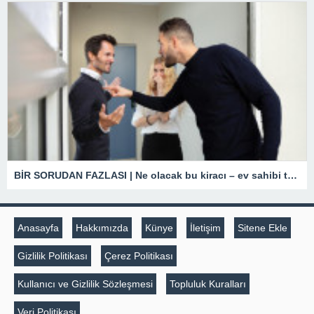
BİR SORUDAN FAZLASI | Ne olacak bu kiracı – ev sahibi tartışmaları?
Anasayfa
Hakkımızda
Künye
İletişim
Sitene Ekle
Gizlilik Politikası
Çerez Politikası
Kullanıcı ve Gizlilik Sözleşmesi
Topluluk Kuralları
Veri Politikası