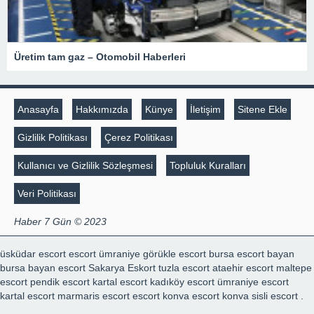
Üretim tam gaz – Otomobil Haberleri
Anasayfa
Hakkımızda
Künye
İletişim
Sitene Ekle
Gizlilik Politikası
Çerez Politikası
Kullanıcı ve Gizlilik Sözleşmesi
Topluluk Kuralları
Veri Politikası
Haber 7 Gün © 2023
üsküdar escort
escort ümraniye
görükle escort
bursa escort bayan
bursa bayan escort
Sakarya Eskort
tuzla escort
ataehir escort
maltepe
escort
pendik escort
kartal escort
kadıköy escort
ümraniye escort
kartal escort
marmaris escort
escort konya
escort konya
şişli escort
,
mecidiyeköy escort