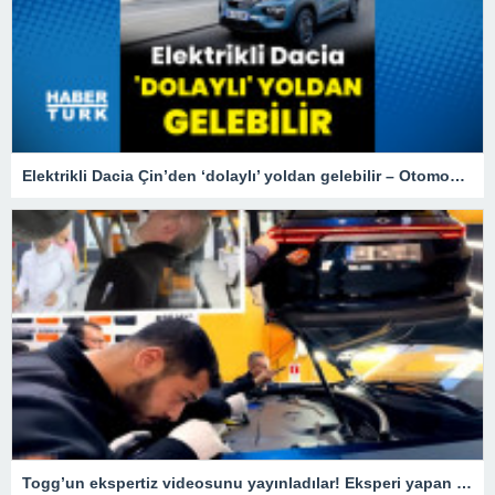
Elektrikli Dacia Çin’den ‘dolaylı’ yoldan gelebilir – Otomobil Haberleri
Togg’un ekspertiz videosunu yayınladılar! Eksperi yapan usta o detay karşısında şaştı kaldı