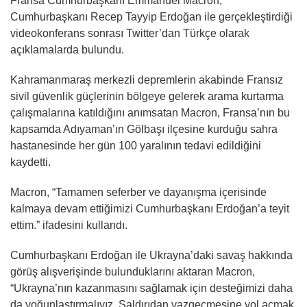
Fransa Cumhurbaşkanı Emmanuel Macron,
Cumhurbaşkanı Recep Tayyip Erdoğan ile gerçekleştirdiği
videokonferans sonrası Twitter’dan Türkçe olarak
açıklamalarda bulundu.
Kahramanmaraş merkezli depremlerin akabinde Fransız
sivil güvenlik güçlerinin bölgeye gelerek arama kurtarma
çalışmalarına katıldığını anımsatan Macron, Fransa’nın bu
kapsamda Adıyaman’ın Gölbaşı ilçesine kurduğu sahra
hastanesinde her gün 100 yaralının tedavi edildiğini
kaydetti.
Macron, “Tamamen seferber ve dayanışma içerisinde
kalmaya devam ettiğimizi Cumhurbaşkanı Erdoğan’a teyit
ettim.” ifadesini kullandı.
Cumhurbaşkanı Erdoğan ile Ukrayna’daki savaş hakkında
görüş alışverişinde bulunduklarını aktaran Macron,
“Ukrayna’nın kazanmasını sağlamak için desteğimizi daha
da yoğunlaştırmalıyız. Saldırıdan vazgeçmesine yol açmak