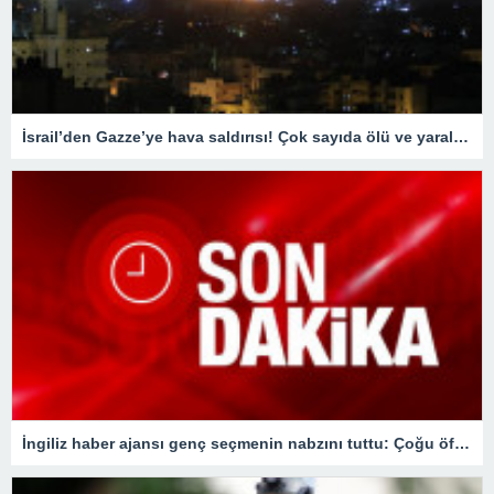
İsrail’den Gazze’ye hava saldırısı! Çok sayıda ölü ve yaralı var
İngiliz haber ajansı genç seçmenin nabzını tuttu: Çoğu öfkesini dindirmek için sandığa gidiyor