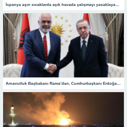
İspanya aşırı sıcaklarda açık havada çalışmayı yasaklayacak
Arnavutluk Başbakanı Rama’dan, Cumhurbaşkanı Erdoğan’a destek mesajı