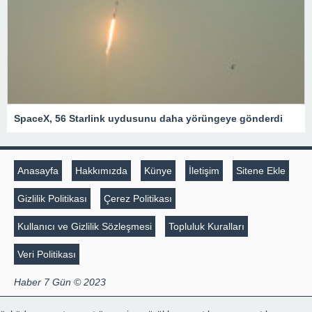
SpaceX, 56 Starlink uydusunu daha yörüngeye gönderdi
Anasayfa
Hakkımızda
Künye
İletişim
Sitene Ekle
Gizlilik Politikası
Çerez Politikası
Kullanıcı ve Gizlilik Sözleşmesi
Topluluk Kuralları
Veri Politikası
Haber 7 Gün © 2023