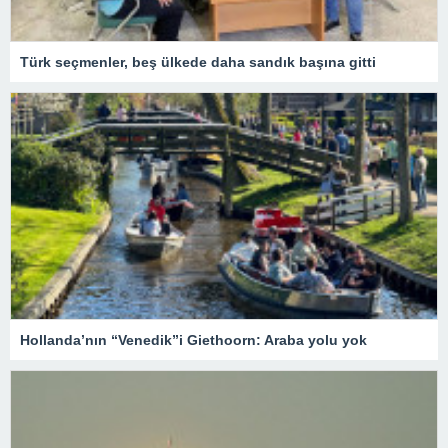
Türk seçmenler, beş ülkede daha sandık başına gitti
Hollanda’nın “Venedik”i Giethoorn: Araba yolu yok