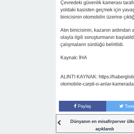
Çevredeki güvenlik kamerası tarafı
yoldaki kasisten geçmek için yavaşl
binicisinin otomobilin üzerine çıktı
Atın binicisinin, kazanın ardından at
olayla ilgili soruşturmanın başlatıld
çalışmaların sürdüğü belirtildi.
Kaynak: İHA
ALINTI KAYNAK: https://habergloba
otomobile-carpti-o-anlar-kamerad
Paylaş
Twee
Dünyanın en misafirperver ülke
açıklandı