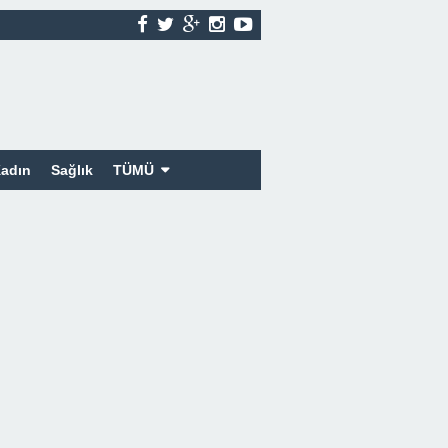
adın
Sağlık
TÜMÜ