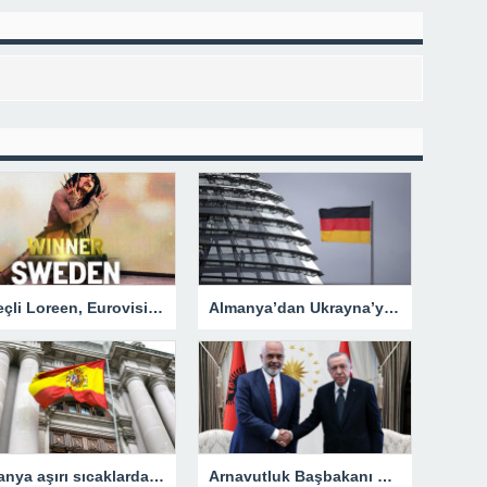
iPhone… Deprem Uyarı sistemi nedir?
İsveçli Loreen, Eurovision’u ikinci defa kazanarak bir ilki gerçekleştirdi
Almanya’dan Ukrayna’ya yeni silah ve mühimmat
İspanya aşırı sıcaklarda açık havada çalışmayı yasaklayacak
Arnavutluk Başbakanı Rama’dan, Cumhurbaşkanı Erdoğan’a destek mesajı