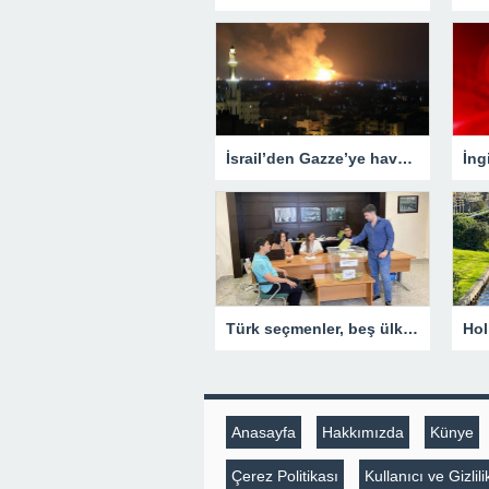
İsrail’den Gazze’ye hava saldırısı! Çok sayıda ölü ve yaralı var
Türk seçmenler, beş ülkede daha sandık başına gitti
Anasayfa
Hakkımızda
Künye
Çerez Politikası
Kullanıcı ve Gizli