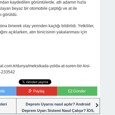
ndan kaydedilen görüntülerde, atlı adamın hızla
ayan beyaz bir otomobile çarptığı ve at ile
ğı görüldü.
ına binerek olay yerinden kaçtığı bildirildi. Yetkililer,
ığını açıklarken, atın binicisinin yakalanması için
l.com.tr/dunya/meksikada-yolda-at-suren-bir-kisi-
a-233542
tle
Paylaş
Gönder
leri
Deprem Uyarısı nasıl açılır? Android
Deprem Uyarı Sistemi Nasıl Çalışır? İOS,