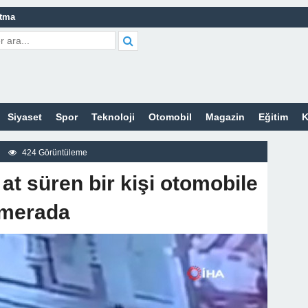
atma
leri Nelerdir?
tleri Nelerdir?
etleri Nelerdir?
Siyaset
Spor
Teknoloji
Otomobil
Magazin
Eğitim
K
tleri Nelerdir?
rt Bayan Sitesi
424 Görüntüleme
z
at süren bir kişi otomobile
amerada