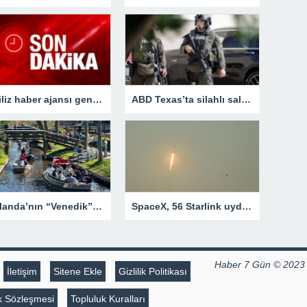
İngiliz haber ajansı genç seçmenin nabzını tuttu: Çoğu öfkesini dindirmek için sandığa gidiyor
ABD Texas’ta silahlı saldırı! Çok sayıda ölü ve yaralı var
Hollanda’nın “Venedik”i Giethoorn: Araba yolu yok
SpaceX, 56 Starlink uydusunu daha yörüngeye gönderdi
Haber 7 Gün © 2023
İletişim
Sitene Ekle
Gizlilik Politikası
lik Sözleşmesi
Topluluk Kuralları