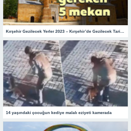
Kırşehir Gezilecek Yerler 2023 – Kırşehir’de Gezilecek Tarihi Turistik Yerler, En Güzel Doğal Mekanlar ve Müzeler Listesi
14 yaşındaki çocuğun kediye malalı eziyeti kamerada