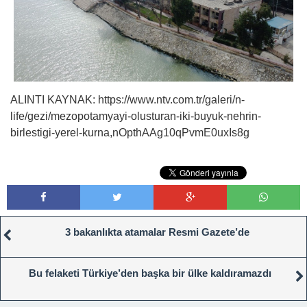
ALINTI KAYNAK: https://www.ntv.com.tr/galeri/n-
life/gezi/mezopotamyayi-olusturan-iki-buyuk-nehrin-
birlestigi-yerel-kurna,nOpthAAg10qPvmE0uxIs8g
3 bakanlıkta atamalar Resmi Gazete’de
Bu felaketi Türkiye’den başka bir ülke kaldıramazdı