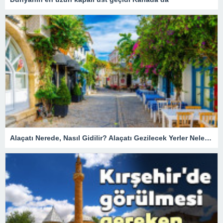
Alaçatı Nerede, Nasıl Gidilir? Alaçatı Gezilecek Yerler Nelerdir?