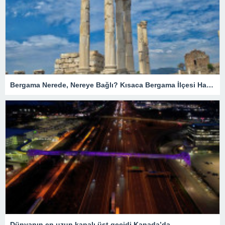
Bergama Nerede, Nereye Bağlı? Kısaca Bergama İlçesi Hakkında Bilgiler
Dünyanın en uzun kapalı üst geçidi Kanada’da