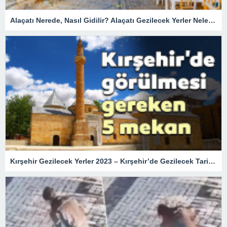
Alaçatı Nerede, Nasıl Gidilir? Alaçatı Gezilecek Yerler Nelerdir?
Kırşehir Gezilecek Yerler 2023 – Kırşehir’de Gezilecek Tarihi Turistik Yerler, En Güzel Doğal Mekanlar ve Müzeler Listesi