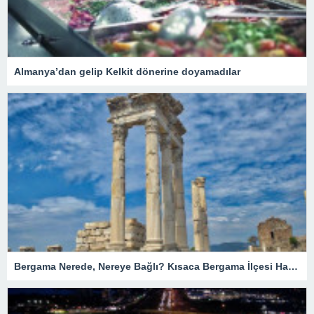
Almanya’dan gelip Kelkit dönerine doyamadılar
Bergama Nerede, Nereye Bağlı? Kısaca Bergama İlçesi Hakkında Bilgiler