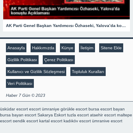
AK Parti Genel Başkan Yardımcısı Özhaseki, Yalova’da konuştu Açıklaması
Anasayfa
Hakkımızda
Künye
İletişim
Sitene Ekle
Gizlilik Politikası
Çerez Politikası
Kullanıcı ve Gizlilik Sözleşmesi
Topluluk Kuralları
Veri Politikası
Haber 7 Gün © 2023
üsküdar escort
escort ümraniye
görükle escort
bursa escort bayan
bursa bayan escort
Sakarya Eskort
tuzla escort
ataehir escort
maltepe
escort
pendik escort
kartal escort
kadıköy escort
ümraniye escort
kartal escort
marmaris escort
escort konya
escort konya
şişli escort
,
mecidiyeköy escort