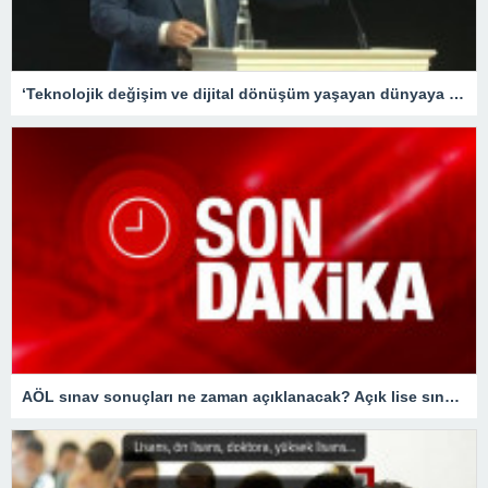
‘Teknolojik değişim ve dijital dönüşüm yaşayan dünyaya hızlı adapte olabilecek nesiller yetiştirme gayretindeyiz’
AÖL sınav sonuçları ne zaman açıklanacak? Açık lise sınav sonuçları bugün açıklanır mı?