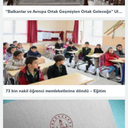
“Balkanlar ve Avrupa Ortak Geçmişten Ortak Geleceğe” Uluslararası Konferansı düzenledi
73 bin nakil öğrenci memleketlerine döndü – Eğitim