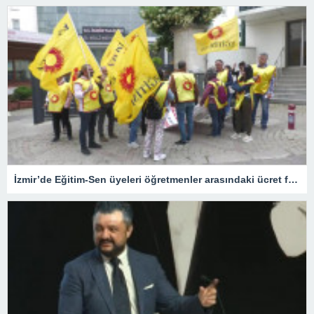
İzmir’de Eğitim-Sen üyeleri öğretmenler arasındaki ücret farklılığına tepki gösterdi