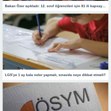
Bakan Özer açıkladı: 12. sınıf öğrencileri için 81 ili kapsayan devamsızlık kararı
LGS’ye 1 ay kala neler yapmalı, sınavda neye dikkat etmeli?