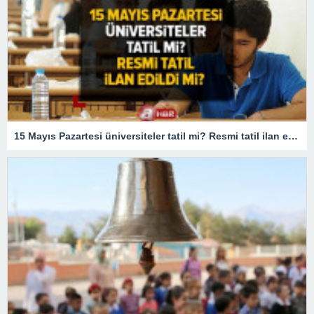
15 Mayıs Pazartesi üniversiteler tatil mi? Resmi tatil ilan edildi mi? Lisans, ön lisans, doktora, yüksek lisans…