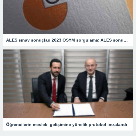
ALES sınav sonuçları 2023 ÖSYM sorgulama: ALES sonuçları ne zaman açıklanacak?
Öğrencilerin mesleki gelişimine yönelik protokol imzalandı