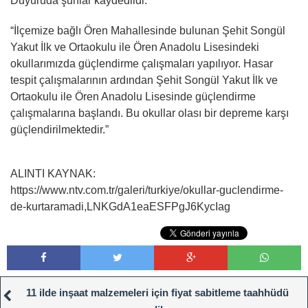
Duyuruda şunlar kaydedildi:
“İlçemize bağlı Ören Mahallesinde bulunan Şehit Songül
Yakut İlk ve Ortaokulu ile Ören Anadolu Lisesindeki
okullarımızda güçlendirme çalışmaları yapılıyor. Hasar
tespit çalışmalarının ardından Şehit Songül Yakut İlk ve
Ortaokulu ile Ören Anadolu Lisesinde güçlendirme
çalışmalarına başlandı. Bu okullar olası bir depreme karşı
güçlendirilmektedir.”
ALINTI KAYNAK:
https://www.ntv.com.tr/galeri/turkiye/okullar-guclendirme-
de-kurtaramadi,LNKGdA1eaESFPgJ6KycIag
11 ilde inşaat malzemeleri için fiyat sabitleme taahhüdü