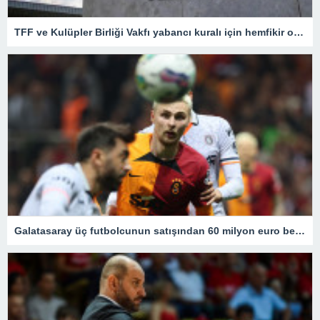
TFF ve Kulüpler Birliği Vakfı yabancı kuralı için hemfikir oldu! Kritik toplantıdan önemli kararlar çıktı
Galatasaray üç futbolcunun satışından 60 milyon euro bekliyor