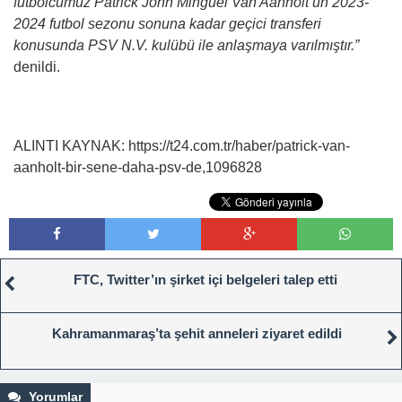
futbolcumuz Patrick John Minguel Van Aanholt’un 2023-
2024 futbol sezonu sonuna kadar geçici transferi
konusunda PSV N.V. kulübü ile anlaşmaya varılmıştır.”
denildi.
ALINTI KAYNAK: https://t24.com.tr/haber/patrick-van-
aanholt-bir-sene-daha-psv-de,1096828
FTC, Twitter’ın şirket içi belgeleri talep etti
Kahramanmaraş’ta şehit anneleri ziyaret edildi
Yorumlar