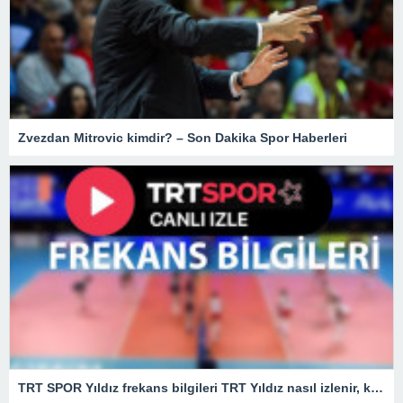
Zvezdan Mitrovic kimdir? – Son Dakika Spor Haberleri
TRT SPOR Yıldız frekans bilgileri TRT Yıldız nasıl izlenir, kaçıncı kanalda?