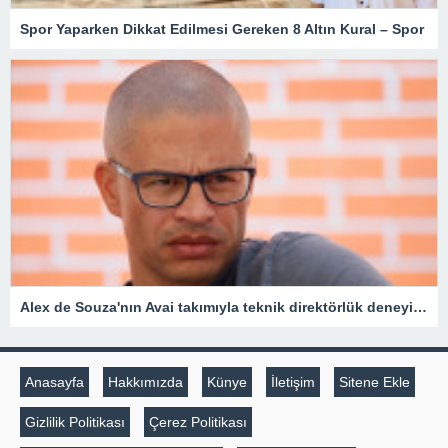
Spor Yaparken Dikkat Edilmesi Gereken 8 Altın Kural – Spor
Alex de Souza'nın Avai takımıyla teknik direktörlük deneyimi kısa sürdü
Anasayfa
Hakkımızda
Künye
İletişim
Sitene Ekle
Gizlilik Politikası
Çerez Politikası