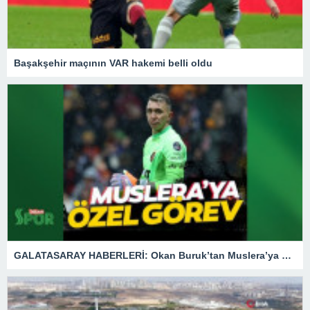
Başakşehir maçının VAR hakemi belli oldu
GALATASARAY HABERLERİ: Okan Buruk’tan Muslera’ya özel görev