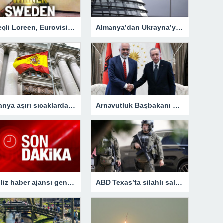
İsveçli Loreen, Eurovision’u ikinci defa kazanarak bir ilki gerçekleştirdi
Almanya’dan Ukrayna’ya yeni silah ve mühimmat
İspanya aşırı sıcaklarda açık havada çalışmayı yasaklayacak
Arnavutluk Başbakanı Rama’dan, Cumhurbaşkanı Erdoğan’a destek mesajı
İngiliz haber ajansı genç seçmenin nabzını tuttu: Çoğu öfkesini dindirmek için sandığa gidiyor
ABD Texas’ta silahlı saldırı! Çok sayıda ölü ve yaralı var