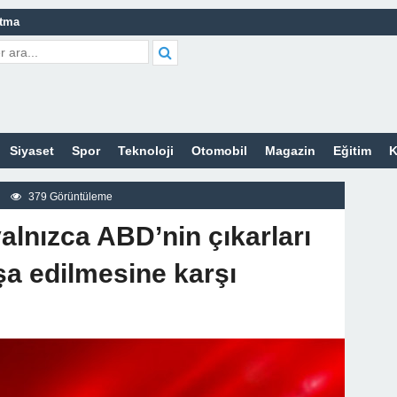
atma
leri Nelerdir?
tleri Nelerdir?
etleri Nelerdir?
Siyaset
Spor
Teknoloji
Otomobil
Magazin
Eğitim
K
tleri Nelerdir?
rt Bayan Sitesi
379 Görüntüleme
z
alnızca ABD’nin çıkarları
şa edilmesine karşı