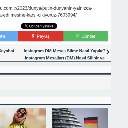
.com.tr/2023/dunya/putin-dunyanin-yalnizca-
sa-edilmesine-karsi-cikiyoruz-7603994/
tle
Paylaş
Gönder
Seyahat
Instagram DM Mesajı Silme Nasıl Yapılır?
Instagram Mesajları (DM) Nasıl Silinir ve
Karşı Taraftan Silinir Mi?