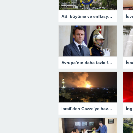
AB, büyüme ve enflasyon beklentisini yükseltti
Avrupa’nın daha fazla fabrikaya ihtiyacı var
İsrail’den Gazze’ye hava saldırısı! Çok sayıda ölü ve yaralı var