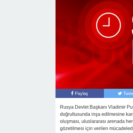
Paylaş
Twee
Rusya Devlet Başkanı Vladimir Put
doğrultusunda inşa edilmesine karşı
oluşması, uluslararası arenada herk
gözetilmesi için verilen mücadelede