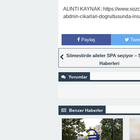
ALINTI KAYNAK: https://www.sozcu
abdnin-cikarlari-dogrultusunda-in
Paylaş
Twee
Sömestirde aileler SPA seçiyor – 
Haberleri
Yorumlar
Benzer Haberler