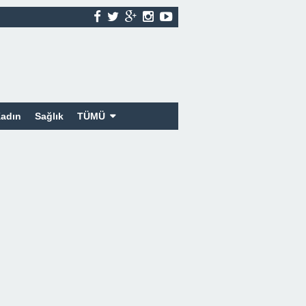
adın
Sağlık
TÜMÜ