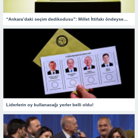
“Ankara’daki seçim dedikodusu”: Millet İttifakı öndeyse…
Liderlerin oy kullanacağı yerler belli oldu!