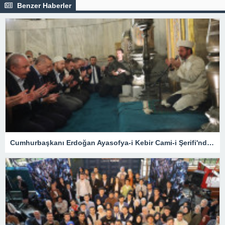
Benzer Haberler
Cumhurbaşkanı Erdoğan Ayasofya-i Kebir Cami-i Şerifi'nde namaz kıldı, Kur'an okudu