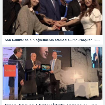
Son Dakika! 45 bin öğretmenin ataması Cumhurbaşkanı Erdoğan’ın katıldığı törenle gerçekleşti
Amasra Belediyesi 7. Heritage İstanbul Restorasyon Fuarı’na katıldı – Siyaset