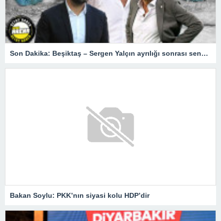
Son Dakika: Beşiktaş – Sergen Yalçın ayrılığı sonrası senaryolar! Fenerbahçe, Okan Buruk, Şenol Güneş…
Bakan Soylu: PKK’nın siyasi kolu HDP’dir