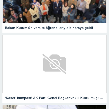
Bakan Kurum üniversite öğrencileriyle bir araya geldi
‘Kaset’ kumpası! AK Parti Genel Başkanvekili Kurtulmuş: Savcılar harekete geçmeli