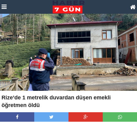
Rize’de 1 metrelik duvardan düşen emekli
öğretmen öldü