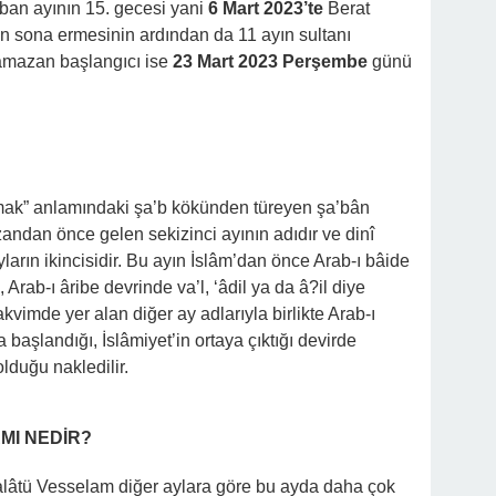
ban ayının 15. gecesi yani
6 Mart 2023’te
Berat
ın sona ermesinin ardından da 11 ayın sultanı
mazan başlangıcı ise
23 Mart 2023 Perşembe
günü
lmak” anlamındaki şa’b kökünden türeyen şa’bân
andan önce gelen sekizinci ayının adıdır ve dinî
yların ikincisidir. Bu ayın İslâm’dan önce Arab-ı bâide
ab-ı âribe devrinde va’l, ‘âdil ya da â?il diye
akvimde yer alan diğer ay adlarıyla birlikte Arab-ı
aşlandığı, İslâmiyet’in ortaya çıktığı devirde
lduğu nakledilir.
MI NEDİR?
lâtü Vesselam diğer aylara göre bu ayda daha çok