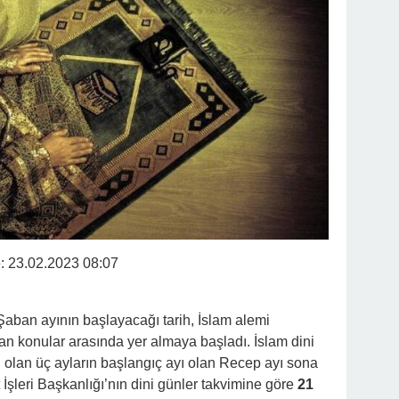
e:
23.02.2023 08:07
Şaban ayının başlayacağı tarih, İslam alemi
lan konular arasında yer almaya başladı. İslam dini
 olan üç ayların başlangıç ayı olan Recep ayı sona
 İşleri Başkanlığı’nın dini günler takvimine göre
21