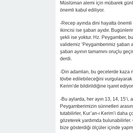
Müslüman alemi için mübarek günl
önemli kabul ediliyor.
-Recep ayında dini hayatta önemli 
ikincisi ise şaban ayıdır. Bugünler
şekli ise yoktur. Hz. Peygamber, bu
validemiz ‘Peygamberimiz şaban ay
şaban ayının tamamını oruçlu geçi
derdi.
-Din adamları, bu gecelerde kaza n
tövbe edilebileceğini vurgulayarak 
Kerim’de bildirildiğine işaret ediyor
-Bu aylarda, her ayın 13, 14, 15’i,
Peygamberimizin sünnetleri arasınd
tutabilirler, Kur’an-ı Kerim’i daha ç
gözeterek yardımda bulunabilirler.
bize gösterdiği ölçüler içinde yapm