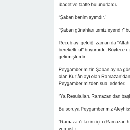
ibadet ve taatte bulunurlardı.
“Şaban benim ayımdır.”
“Şaban günahları temizleyendir” buy
Receb ayı geldiği zaman da “Allah
bereketli kıl” buyururdu. Böylece d
getirmişlerdir.
Peygamberimizin Şaban ayına göst
olan Kur’ân ayı olan Ramazan’dan d
Peygamberimizden sual ederler:
“Ya Resulallah, Ramazan’dan başka 
Bu soruya Peygamberimiz Aleyhis
“Ramazan’ı tazim için (Ramazan hü
vermiştir.