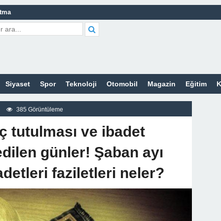
atma
leri Nelerdir?
tleri Nelerdir?
etleri Nelerdir?
Siyaset
Spor
Teknoloji
Otomobil
Magazin
Eğitim
K
tleri Nelerdir?
rt Bayan Sitesi
385 Görüntüleme
z
 tutulması ve ibadet
edilen günler! Şaban ayı
detleri faziletleri neler?