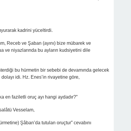
urarak kadrini yüceltirdi.
ım, Receb ve Şaban (ayını) bize mübarek ve
ua ve niyazlarında bu ayların kudsiyetini dile
erdiği bu hürmetin bir sebebi de devamında gelecek
olayı idi. Hz. Enes’in rivayetine göre,
en faziletli oruç ayı hangi aydadır?”
salâtü Vesselam,
rmetine) Şâban’da tutulan oruçtur” cevabını