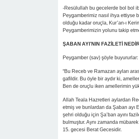
-Resülullah bu gecelerde bol bol iba
Peygamberimiz nasıl ihya ettiyse
olduğu kadar oruçla, Kur’an-ı Kerim
Peygamberimizin yolunu takip etme
ŞABAN AYI’NIN FAZİLETİ NEDİ
Peygamber (sav) şöyle buyururlar:
“Bu Receb ve Ramazan ayları arasın
gafildir. Bu öyle bir aydır ki, amel
Ben de oruçlu iken amellerimin yük
Allah Teala Hazretleri aylardan R
etmiş ve bunlardan da Şaban ayı Ef
şehri olduğu için Şa’ban ayını fazi
bulmuştur. Aynı zamanda mübarek 
15. gecesi Berat Gecesidir.