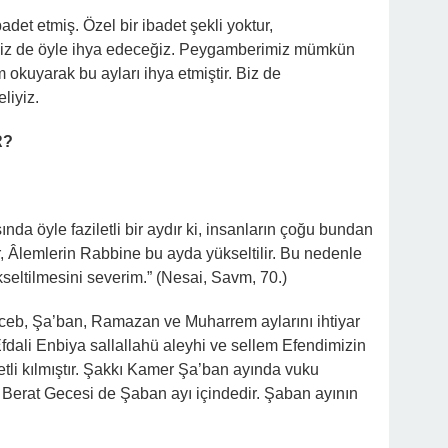
det etmiş. Özel bir ibadet şekli yoktur,
 biz de öyle ihya edeceğiz. Peygamberimiz mümkün
 okuyarak bu ayları ihya etmiştir. Biz de
liyiz.
R?
da öyle faziletli bir aydır ki, insanların çoğu bundan
ler, Âlemlerin Rabbine bu ayda yükseltilir. Bu nedenle
seltilmesini severim.” (Nesai, Savm, 70.)
eceb, Şa’ban, Ramazan ve Muharrem aylarını ihtiyar
dali Enbiya sallallahü aleyhi ve sellem Efendimizin
letli kılmıştır. Şakkı Kamer Şa’ban ayında vuku
Berat Gecesi de Şaban ayı içindedir. Şaban ayının