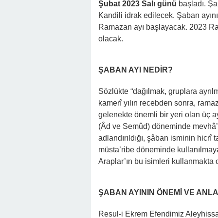
Şubat 2023 Salı günü
başladı. Şa
Kandili idrak edilecek. Şaban ayın
Ramazan ayı başlayacak. 2023 Ra
olacak.
ŞABAN AYI NEDİR?
Sözlükte “dağılmak, gruplara ayrı
kamerî yılın recebden sonra, ramaz
gelenekte önemli bir yeri olan üç a
(Âd ve Semûd) döneminde mevhâ’, Ar
adlandırıldığı, şâban isminin hicrî t
müsta’ribe döneminde kullanılmaya b
Araplar’ın bu isimleri kullanmakta o
ŞABAN AYININ ÖNEMİ VE ANLA
Resul-i Ekrem Efendimiz Aleyhissa