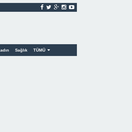
adın
Sağlık
TÜMÜ